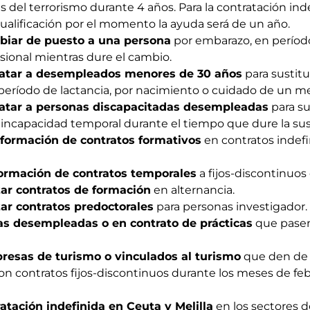
s del terrorismo durante 4 años. Para la contratación i
ualificación por el momento la ayuda será de un año.
biar de puesto a una persona
por embarazo, en período
ional mientras dure el cambio.
ratar a desempleados menores de 30 años
para sustitu
período de lactancia, por nacimiento o cuidado de un m
atar a personas discapacitadas desempleadas
para su
 incapacidad temporal durante el tiempo que dure la sus
sformación de contratos formativos
en contratos indefi
formación de contratos temporales
a fijos-discontinuos 
zar contratos de formación
en alternancia.
ar contratos predoctorales
para personas investigador.
s desempleadas o en contrato de prácticas
que pasen
resas de turismo o vinculados al turismo
que den de 
on contratos fijos-discontinuos durante los meses de feb
atación indefinida en Ceuta y Melilla
en los sectores de