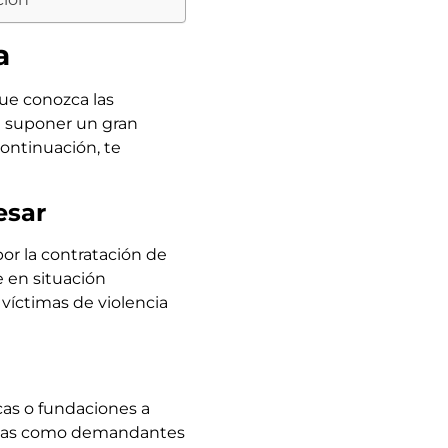
a
que conozca las
n suponer un gran
continuación, te
esar
or la contratación de
 en situación
víctimas de violencia
cas o fundaciones a
critas como demandantes