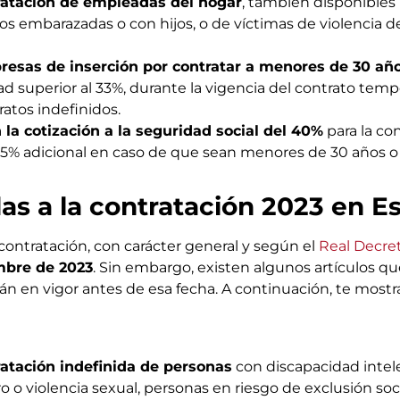
ratación de empleadas del hogar
, también disponibles 
s embarazadas o con hijos, o de víctimas de violencia d
esas de inserción por contratar a menores de 30 añ
d superior al 33%, durante la vigencia del contrato temp
ratos indefinidos.
 la cotización a la seguridad social del 40%
para la co
n 5% adicional en caso de que sean menores de 30 años o
s a la contratación 2023 en E
contratación, con carácter general y según el
Real Decret
mbre de 2023
. Sin embargo, existen algunos artículos q
rán en vigor antes de esa fecha. A continuación, te most
ratación indefinida de personas
con discapacidad intele
o o violencia sexual, personas en riesgo de exclusión soci