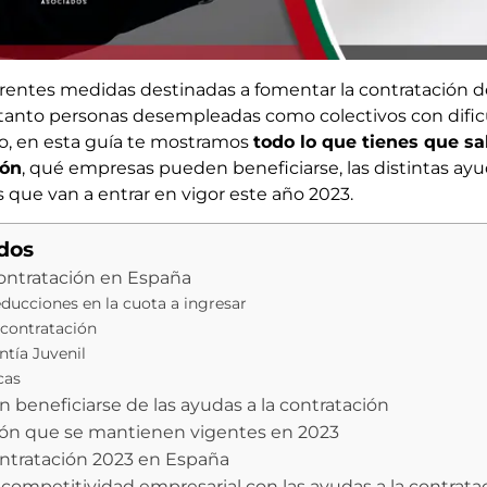
erentes medidas destinadas a fomentar la contratación d
 tanto personas desempleadas como colectivos con dificu
lo, en esta guía te mostramos
todo lo que tienes que sa
ión
, qué empresas pueden beneficiarse, las distintas ayu
s que van a entrar en vigor este año 2023.
idos
contratación en España
educciones en la cuota a ingresar
 contratación
tía Juvenil
cas
eneficiarse de las ayudas a la contratación
ción que se mantienen vigentes en 2023
ontratación 2023 en España
 competitividad empresarial con las ayudas a la contrata