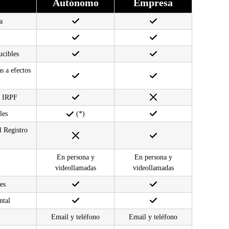
Autónomo
Empresa
a
ucibles
s a efectos
a IRPF
les
(*)
l Registro
En persona y
En persona y
videollamadas
videollamadas
es
ntal
Email y teléfono
Email y teléfono