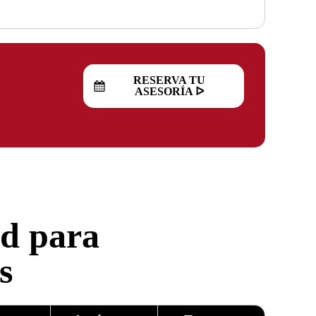
RESERVA TU
ASESORÍA ᐅ
id para
s