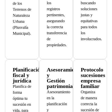
los
buscando
de los
registros
soluciones
Terrenos de
pertinentes,
justas y
Naturaleza
asegurando
equitativas
Urbana
la correcta
para todos
(Plusvalía
transferencia
los
Municipal).
de
involucrados.
propiedades.
Planificación
Asesoramiento
Protocolo
fiscal y
y
sucesiones
jurídica
Gestión
empresa
patrimonial
familiar
Planifica de
Asesoramiento
Organiza
forma
en la
de manera
óptima tu
planificación
correcta la
sucesión en
y
sucesión de
vida, para