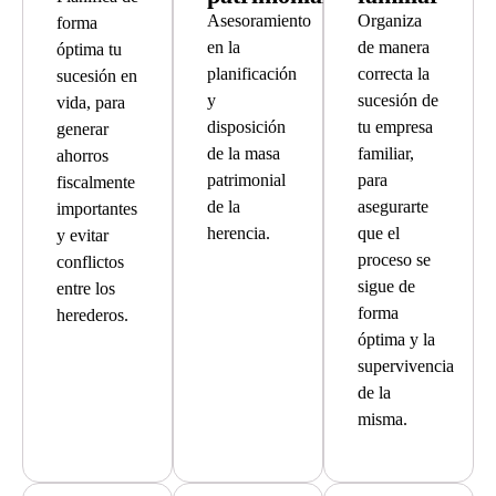
Asesoramiento
Organiza
forma
en la
de manera
óptima tu
planificación
correcta la
sucesión en
y
sucesión de
vida, para
disposición
tu empresa
generar
de la masa
familiar,
ahorros
patrimonial
para
fiscalmente
de la
asegurarte
importantes
herencia.
que el
y evitar
proceso se
conflictos
sigue de
entre los
forma
herederos.
óptima y la
supervivencia
de la
misma.