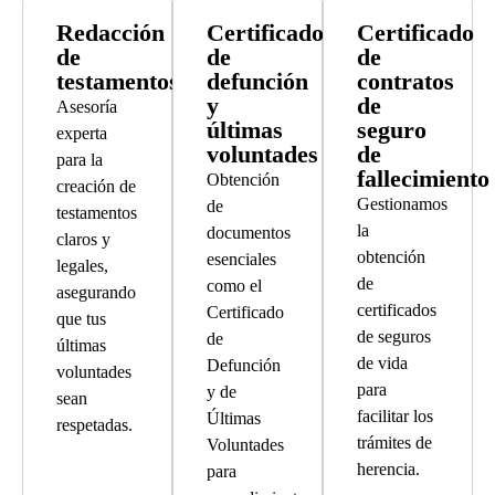
Redacción
Certificado
Certificado
de
de
de
testamentos
defunción
contratos
y
de
Asesoría
últimas
seguro
experta
voluntades
de
para la
fallecimiento
Obtención
creación de
Gestionamos
de
testamentos
la
documentos
claros y
obtención
esenciales
legales,
de
como el
asegurando
certificados
Certificado
que tus
de seguros
de
últimas
de vida
Defunción
voluntades
para
y de
sean
facilitar los
Últimas
respetadas.
trámites de
Voluntades
herencia.
para