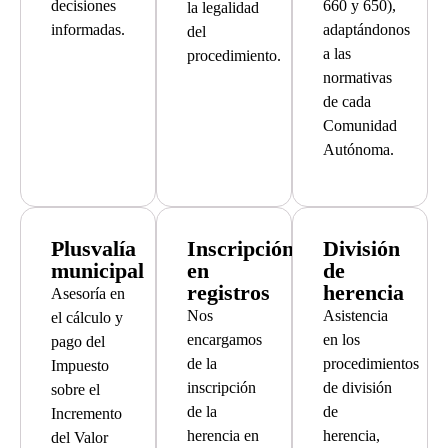
decisiones
660 y 650),
la legalidad
informadas.
adaptándonos
del
a las
procedimiento.
normativas
de cada
Comunidad
Autónoma.
Plusvalía
Inscripción
División
municipal
en
de
registros
herencia
Asesoría en
Nos
Asistencia
el cálculo y
encargamos
en los
pago del
de la
procedimientos
Impuesto
inscripción
de división
sobre el
de la
de
Incremento
herencia en
herencia,
del Valor