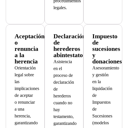
procedimientos
legales.
Aceptación
Declaración
Impuesto
o
de
de
renuncia
herederos
sucesiones
a la
abintestato
y
herencia
donaciones
Asistencia
Orientación
Asesoramiento
en el
legal sobre
y gestión
proceso de
las
en la
declaración
implicaciones
liquidación
de
de aceptar
de
herederos
o renunciar
Impuestos
cuando no
a una
de
hay
herencia,
Sucesiones
testamento,
garantizando
(modelos
garantizando