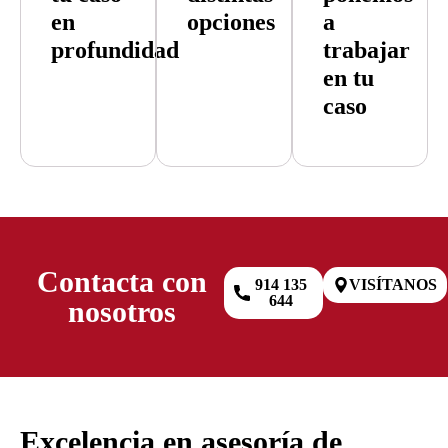
en
opciones
a
profundidad
trabajar
en tu
caso
Contacta con
914 135
VISÍTANOS
644
nosotros
Excelencia en asesoría de