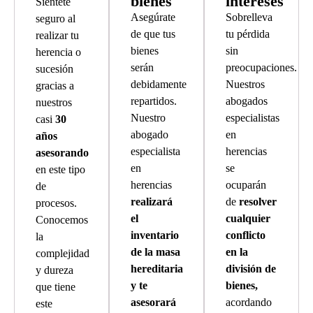
bienes
intereses
Siéntete
Asegúrate
Sobrelleva
seguro al
de que tus
tu pérdida
realizar tu
bienes
sin
herencia o
serán
preocupaciones.
sucesión
debidamente
Nuestros
gracias a
repartidos.
abogados
nuestros
Nuestro
especialistas
casi
30
abogado
en
años
especialista
herencias
asesorando
en
se
en este tipo
herencias
ocuparán
de
realizará
de
resolver
procesos.
el
cualquier
Conocemos
inventario
conflicto
la
de la masa
en la
complejidad
hereditaria
división de
y dureza
y te
bienes,
que tiene
asesorará
acordando
este