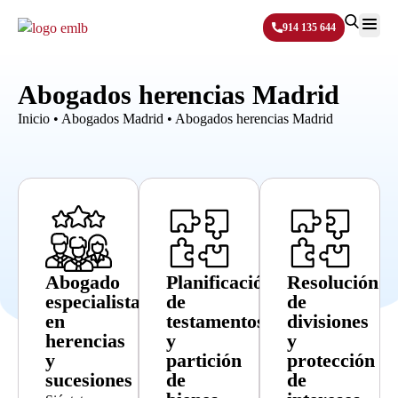
914 135 644
Sobre N
Abogados herencias Madrid
Inicio
•
Abogados Madrid
•
Abogados herencias Madrid
Abogado
Planificación
Resolución
especialista
de
de
en
testamentos
divisiones
herencias
y
y
y
partición
protección
sucesiones
de
de