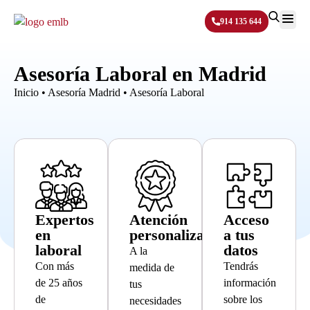
914 135 644
Sobre N
Asesoría Laboral en Madrid
Inicio
•
Asesoría Madrid
•
Asesoría Laboral
Expertos
Atención
Acceso
en
personalizada
a tus
laboral
datos
A la
Con más
Tendrás
medida de
de 25 años
información
tus
de
sobre los
necesidades