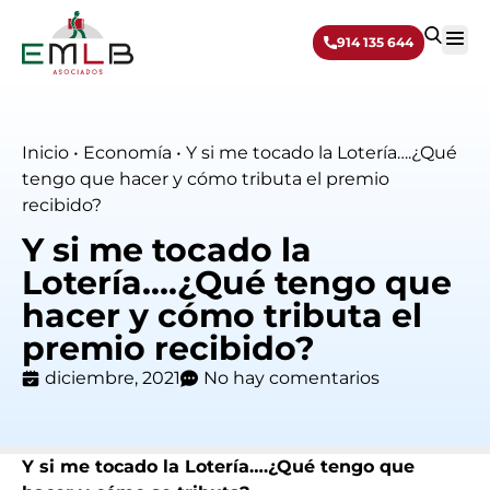
914 135 644
Sobre 
Inicio
•
Economía
•
Y si me tocado la Lotería….¿Qué
tengo que hacer y cómo tributa el premio
recibido?
Y si me tocado la
Lotería….¿Qué tengo que
hacer y cómo tributa el
premio recibido?
diciembre, 2021
No hay comentarios
Y si me tocado la Lotería….¿Qué tengo que