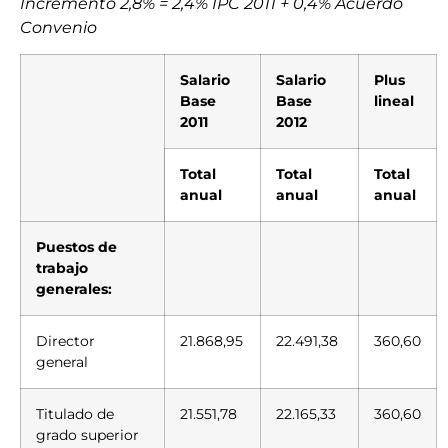
Incremento 2,8% = 2,4% IPC 2011 + 0,4% Acuerdo
Convenio
Salario
Salario
Plus
Base
Base
lineal
2011
2012
Total
Total
Total
anual
anual
anual
Puestos de
trabajo
generales:
Director
21.868,95
22.491,38
360,60
general
Titulado de
21.551,78
22.165,33
360,60
grado superior