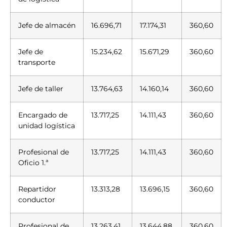
Jefe de almacén
16.696,71
17.174,31
360,60
Jefe de
15.234,62
15.671,29
360,60
transporte
Jefe de taller
13.764,63
14.160,14
360,60
Encargado de
13.717,25
14.111,43
360,60
unidad logística
Profesional de
13.717,25
14.111,43
360,60
Oficio 1.ª
Repartidor
13.313,28
13.696,15
360,60
conductor
Profesional de
13.263,41
13.644,88
360,60