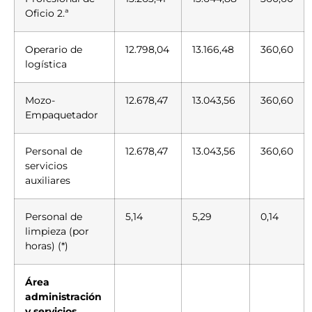
Oficio 2.ª
Operario de
12.798,04
13.166,48
360,60
logística
Mozo-
12.678,47
13.043,56
360,60
Empaquetador
Personal de
12.678,47
13.043,56
360,60
servicios
auxiliares
Personal de
5,14
5,29
0,14
limpieza (por
horas) (*)
Área
administración
y servicios