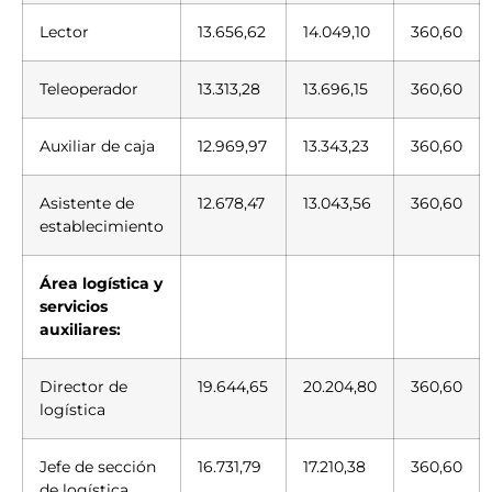
Lector
13.656,62
14.049,10
360,60
Teleoperador
13.313,28
13.696,15
360,60
Auxiliar de caja
12.969,97
13.343,23
360,60
Asistente de
12.678,47
13.043,56
360,60
establecimiento
Área logística y
servicios
auxiliares:
Director de
19.644,65
20.204,80
360,60
logística
Jefe de sección
16.731,79
17.210,38
360,60
de logística