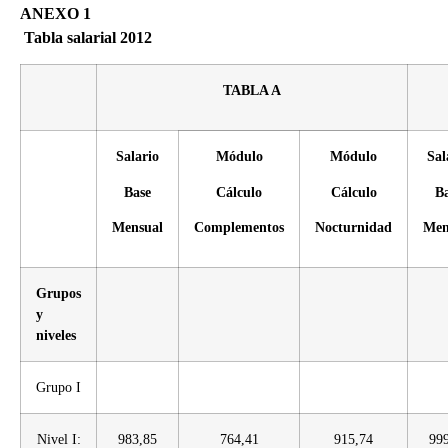
ANEXO 1
Tabla salarial 2012
TABLA A
Salario
Módulo
Módulo
Sal
Base
Cálculo
Cálculo
B
Mensual
Complementos
Nocturnidad
Men
Grupos
y
niveles
Grupo I
Nivel I:
983,85
764,41
915,74
99