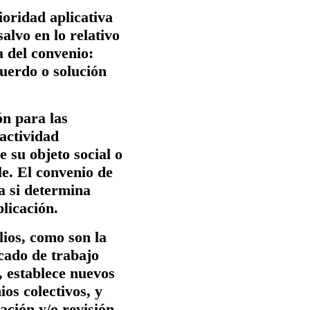
ioridad aplicativa
alvo en lo relativo
a del convenio
:
uerdo o solución
ón para las
 actividad
 su objeto social o
le. El convenio de
a si determina
plicación.
lios, como son la
rcado de trabajo
, establece nuevos
os colectivos, y
ación y/o revisión