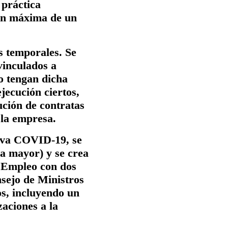
 práctica
ión máxima de un
os temporales
. Se
vinculados a
o tengan dicha
jecución ciertos,
ución de contratas
 la empresa.
iva COVID-19, se
rza mayor) y
se crea
l Empleo
con dos
nsejo de Ministros
os, incluyendo un
zaciones a la