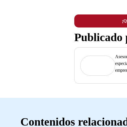
¡
Publicado
Asesor
especi
empre
Contenidos relaciona