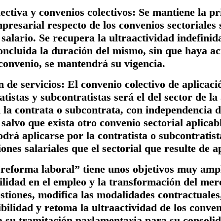
ectiva y convenios colectivos:
Se mantiene la pr
presarial respecto de los convenios sectoriales s
 salario.
Se recupera la ultraactividad indefinid
ncluida la duración del mismo, sin que haya ac
convenio, se mantendrá su vigencia.
n de servicios:
El convenio colectivo de aplicaci
tistas y subcontratistas será el del sector de la
 la contrata o subcontrata, con independencia de
 salvo que exista otro convenio sectorial aplicab
drá aplicarse por la contratista o subcontratist
ones salariales que el sectorial que resulte de a
 “reforma laboral” tiene unos objetivos muy amp
bilidad en el empleo y la transformación del me
estiones, modifica las modalidades contractuales
bilidad y retoma la ultraactividad de los conveni
 su tramitación parlamentaria para su consolid