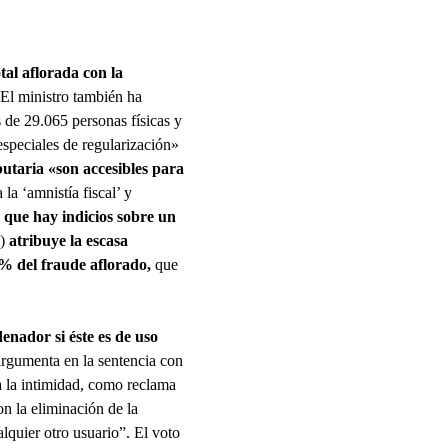
tal aflorada con la
 El ministro también ha
s de 29.065 personas físicas y
especiales de regularización»
butaria «son accesibles para
la ‘amnistía fiscal’ y
n que hay indicios sobre un
)
atribuye la escasa
0% del fraude aflorado,
que
enador si éste es de uso
argumenta en la sentencia con
a la intimidad, como reclama
n la eliminación de la
alquier otro usuario”. El voto