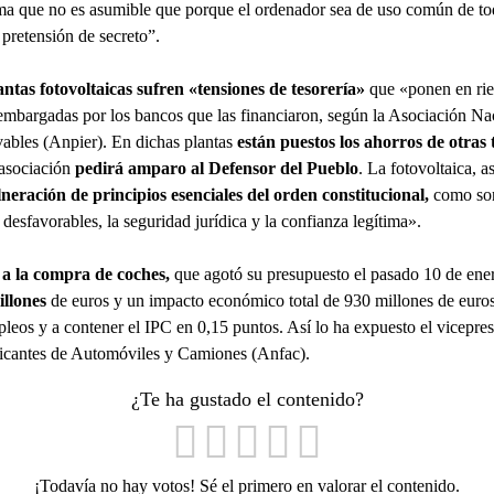
firma que no es asumible que porque el ordenador sea de uso común de t
 pretensión de secreto”.
ntas fotovoltaicas
sufren «tensiones de tesorería»
que «ponen en rie
 embargadas por los bancos que las financiaron, según la Asociación Na
ables (Anpier). En dichas plantas
están puestos los ahorros de otras 
 asociación
pedirá amparo al Defensor del Pueblo
. La fotovoltaica, a
neración de principios esenciales del orden constitucional,
como son 
 desfavorables, la seguridad jurídica y la confianza legítima».
 a la compra de coches,
que agotó su presupuesto el pasado 10 de ene
illones
de euros y un impacto económico total de 930 millones de euros
eos y a contener el IPC en 0,15 puntos. Así lo ha expuesto el vicepresi
icantes de Automóviles y Camiones (Anfac).
¿Te ha gustado el contenido?
¡Todavía no hay votos! Sé el primero en valorar el contenido.