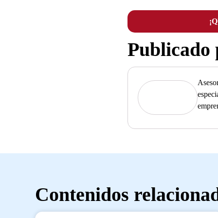
¡
Publicado
Asesor
especi
empre
Contenidos relaciona