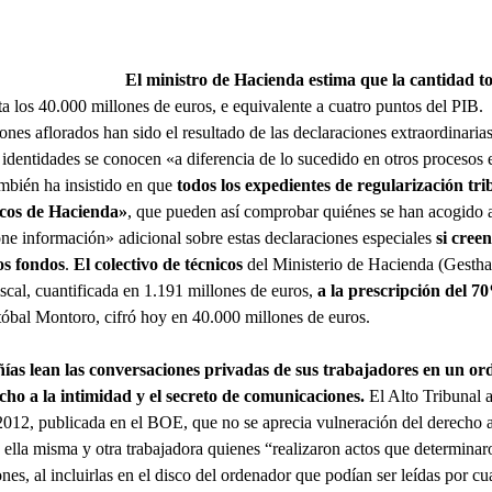
El ministro de Hacienda estima que la cantidad to
ta los 40.000 millones de euros, e equivalente a cuatro puntos del PIB.
ones aflorados han sido el resultado de las declaraciones extraordinaria
 identidades se conocen «a diferencia de lo sucedido en otros procesos 
mbién ha insistido en que
todos los expedientes de regularización tri
nicos de Hacienda»
, que pueden así comprobar quiénes se han acogido a 
ione información» adicional sobre estas declaraciones especiales
si cree
los fondos
.
El colectivo de técnicos
del Ministerio de Hacienda (Gestha
iscal, cuantificada en 1.191 millones de euros,
a la prescripción del 7
tóbal Montoro, cifró hoy en 40.000 millones de euros.
as lean las conversaciones privadas de sus trabajadores en un ord
cho a la intimidad y el secreto de comunicaciones.
El Alto Tribunal 
2012, publicada en el BOE, que no se aprecia vulneración del derecho 
ella misma y otra trabajadora quienes “realizaron actos que determinaro
es, al incluirlas en el disco del ordenador que podían ser leídas por cu