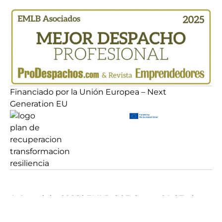
Financiado por la Unión Europea – Next
Generation EU
© Copyright
2026
|
EMLB-GCE Group S.L
| Todos
los derechos reservados
Diseñado con ♡ en
Madrid
por
Ignacio Santiago