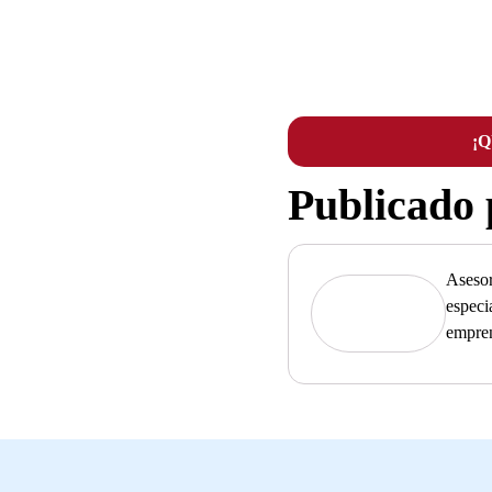
¡
Publicado
Asesor
especi
empre