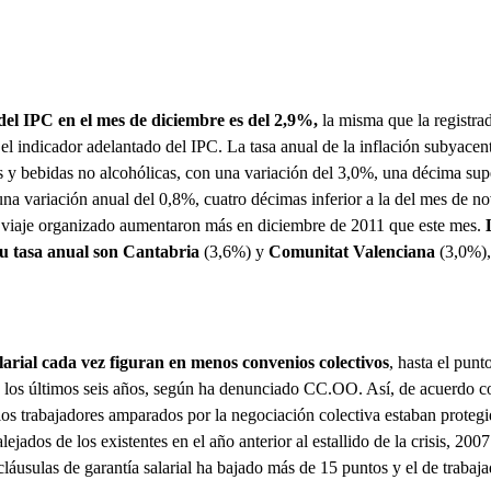
del IPC en el mes de diciembre es del 2,9%,
la misma que la registrad
el indicador adelantado del IPC. La tasa anual de la inflación subyace
s y bebidas no alcohólicas, con una variación del 3,0%, una décima supe
una variación anual del 0,8%, cuatro décimas inferior a la del mes de n
l viaje organizado aumentaron más en diciembre de 2011 que este mes.
 tasa anual son Cantabria
(3,6%) y
Comunitat Valenciana
(3,0%),
alarial cada vez figuran en menos convenios colectivos
, hasta el punt
e los últimos seis años, según ha denunciado CC.OO. Así, de acuerdo c
os trabajadores amparados por la negociación colectiva estaban protegi
lejados de los existentes en el año anterior al estallido de la crisis, 20
láusulas de garantía salarial ha bajado más de 15 puntos y el de trabaj