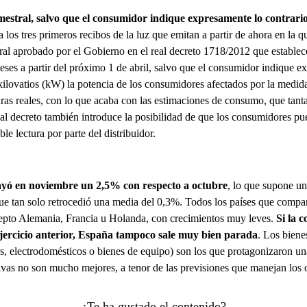
imestral, salvo que el consumidor indique expresamente lo contrari
a los tres primeros recibos de la luz que emitan a partir de ahora en la
al aprobado por el Gobierno en el real decreto 1718/2012 que establece
eses a partir del próximo 1 de abril, salvo que el consumidor indique e
ilovatios (kW) la potencia de los consumidores afectados por la medida,
uras reales, con lo que acaba con las estimaciones de consumo, que tan
al decreto también introduce la posibilidad de que los consumidores pue
le lectura por parte del distribuidor.
ayó en noviembre un 2,5% con respecto a octubre
, lo que supone u
que tan solo retrocedió una media del 0,3%. Todos los países que compar
xcepto Alemania, Francia u Holanda, con crecimientos muy leves.
Si la 
ejercicio anterior, España tampoco sale muy bien parada
. Los biene
s, electrodomésticos o bienes de equipo) son los que protagonizaron u
ivas no son mucho mejores, a tenor de las previsiones que manejan los 
¿Te ha gustado el contenido?