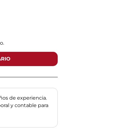
o.
ARIO
os de experiencia.
boral y contable para