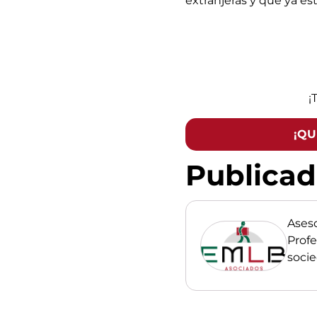
extranjeras y que ya es
¡
¡QU
Publica
Ases
Profe
soci