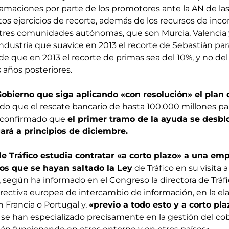
amaciones por parte de los promotores ante la AN de las
intos ejercicios de recorte, además de los recursos de inc
tres comunidades autónomas, que son Murcia, Valencia 
ndustria que suavice en 2013 el recorte de Sebastián para
de que en 2013 el recorte de primas sea del 10%, y no de
s años posteriores.
Gobierno que siga aplicando «con resolución» el plan 
o que el rescate bancario de hasta 100.000 millones pa
 confirmado que
el primer tramo de la ayuda se desb
ará a principios de diciembre.
e Tráfico estudia contratar «a corto plazo» a una emp
ros que se hayan saltado la Ley
de Tráfico en su visita a
a, según ha informado en el Congreso la directora de Tráfi
rectiva europea de intercambio de información, en la el
n Francia o Portugal y,
«previo a todo esto y a corto pla
se han especializado precisamente en la gestión del co