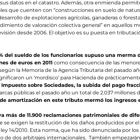
a sus datos en el catastro. Además, otra enmienda perm
bles que cuenten con “construcciones en suelo de natura
desarrollo de explotaciones agrícolas, ganaderas o forest
edimiento de valoración colectiva general” en aquellos 
isión desde 2006. El objetivo es su puesta en tributació
% del sueldo de los funcionarios supuso una merma d
nes de euros en 2011
como consecuencia de las menore
 según la Memoria de la Agencia Tributaria del pasado a
ignificaron un ‘mordisco’ para Hacienda de prácticamen
l Impuesto sobre Sociedades, la subida del pago frac
arcas públicas el pasado año un total de 2.037 millones 
 de amortización en este tributo mermó los ingresos 
 ya más de 11.900 reclamaciones patrimoniales de dif
e se exigen la restitución de los daños producidos por el
 ley 14/2010. Esta norma, que ha sido denunciada por los
to de dos arbitrajes internacionales. También empezarán