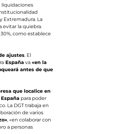
 liquidaciones
onstitucionalidad
y Extremadura. La
 evitar la quiebra.
l 30%, como establece
de ajustes
. El
ra
España
va
«en la
loqueará antes de que
resa que localice en
España
para poder
co. La DGT trabaja en
aboración de varios
zo»
, «en colaborar con
bro a personas