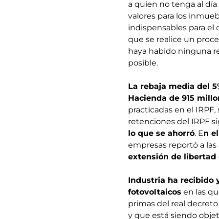
a quien no tenga al dí
valores para los inmue
indispensables para el 
que se realice un proc
haya habido ninguna rev
posible.
La rebaja media del 5
Hacienda de 915 millo
practicadas en el IRPF,
retenciones del IRPF s
lo que se ahorró
. E
n e
empresas reportó a las 
extensión de libertad
Industria ha recibido
fotovoltaicos
en las qu
primas del real decreto
y que está siendo obje