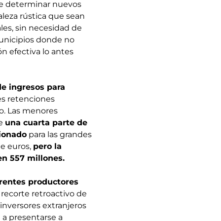
ite determinar nuevos
leza rústica que sean
ales, sin necesidad de
municipios donde no
n efectiva lo antes
e ingresos para
s retenciones
ño. Las menores
te
una cuarta parte de
cionado
para las grandes
de euros,
pero la
en 557 millones.
erentes productores
 recorte retroactivo de
 inversores extranjeros
 a presentarse a