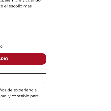
ios, siempre y cuando
e el escollo más
o.
ARIO
os de experiencia.
boral y contable para