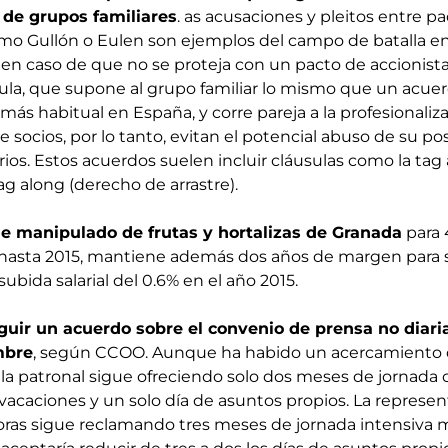
 de grupos familiares
. as acusaciones y pleitos entre pa
mo Gullón o Eulen son ejemplos del campo de batalla e
 en caso de que no se proteja con un pacto de accionist
la, que supone al grupo familiar lo mismo que un acue
 más habitual en España, y corre pareja a la profesionaliz
 socios, por lo tanto, evitan el potencial abuso de su po
rios. Estos acuerdos suelen incluir cláusulas como la ta
 along (derecho de arrastre).
e manipulado de frutas y hortalizas de Granada
para 
 hasta 2015, mantiene además dos años de margen para 
ubida salarial del 0.6% en el año 2015.
uir un acuerdo sobre el convenio de prensa no diari
mbre
, según CCOO. Aunque ha habido un acercamiento d
la patronal sigue ofreciendo solo dos meses de jornada c
 vacaciones y un solo día de asuntos propios. La represen
doras sigue reclamando tres meses de jornada intensiva 