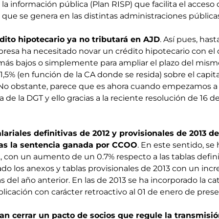
 la información pública (Plan RISP) que facilita el acceso
 que se genera en las distintas administraciones pública
dito hipotecario ya no tributará en AJD
. Así pues, has
presa ha necesitado novar un crédito hipotecario con el 
 más bajos o simplemente para ampliar el plazo del mismo
,5% (en función de la CA donde se resida) sobre el capital
. No obstante, parece que es ahora cuando empezamos a v
na de la DGT y ello gracias a la reciente resolución de 16
lariales definitivas de 2012 y provisionales de 2013 d
ras la sentencia ganada por CCOO
. En este sentido, se
2, con un aumento de un 0.7% respecto a las tablas defini
ado los anexos y tablas provisionales de 2013 con un in
as del año anterior. En las de 2013 se ha incorporado la c
aplicación con carácter retroactivo al 01 de enero de pres
n cerrar un pacto de socios que regule la transmisió