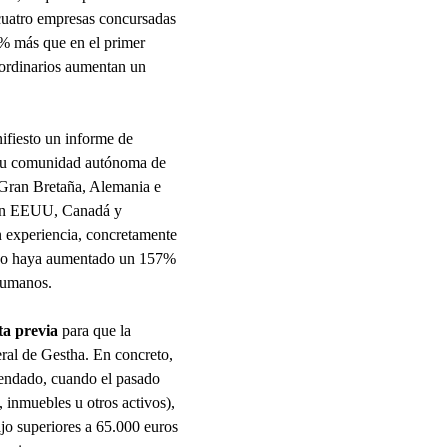
cuatro empresas concursadas
6% más que en el primer
 ordinarios aumentan un
ifiesto un informe de
e su comunidad autónoma de
 Gran Bretaña, Alemania e
l en EEUU, Canadá y
in experiencia, concretamente
abajo haya aumentado un 157%
 humanos.
ta previa
para que la
eral de Gestha. En concreto,
rendado, cuando el pasado
 inmuebles u otros activos),
ajo superiores a 65.000 euros