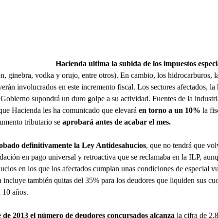
Hacienda ultima la subida de los impuestos especi
n, ginebra, vodka y orujo, entre otros). En cambio, los hidrocarburos, l
erán involucrados en este incremento fiscal. Los sectores afectados, la h
Gobierno supondrá un duro golpe a su actividad. Fuentes de la industri
 que Hacienda les ha comunicado que elevará
en torno a un 10%
la fi
umento tributario se
aprobará antes de acabar el mes.
obado definitivamente la Ley Antidesahucios
, que no tendrá que vol
ación en pago universal y retroactiva que se reclamaba en la ILP, aun
ucios en los que los afectados cumplan unas condiciones de especial vul
 incluye también quitas del 35% para los deudores que liquiden sus cuo
n 10 años.
e de 2013 el número de deudores concursados alcanza
la cifra de 2.