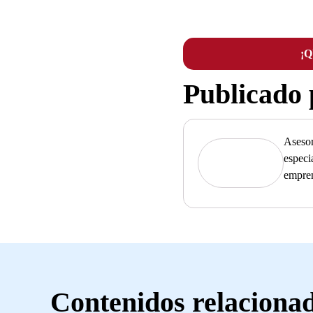
¡
Publicado
Asesor
especi
empre
Contenidos relaciona