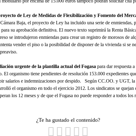
l mobiliario por encima de 15.000 euros tampoco podrán solicitar cita p
royecto de Ley de Medidas de Flexibilización y Fomento del Merca
 Cámara Baja, el proyecto de Ley ha incluido una serie de enmiendas, p
 para su aprobación definitiva. El nuevo texto suprimirá la Renta Bás
reso se introdujeron enmiendas para crear un registro de morosos de alqu
 intenta vender el piso o la posibilidad de disponer de la vivienda si se 
preaviso.
ción urgente de la plantilla actual del Fogasa
para dar respuesta a 
o. El organismo tiene pendientes de resolución 153.000 expedientes que
ibir salarios e indemnizaciones por despido. Según CC.OO. y UGT, la c
sarrolló el organismo en todo el ejercicio 2012. Los sindicatos se queja
peran los 12 meses y de que el Fogasa no puede responder a todos los r
¿Te ha gustado el contenido?