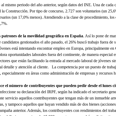
 al mismo periodo del año anterior, según datos del INE. Una de cada 
l la Construcción. Por tipo de concurso, 2.727 son voluntarios (un 25,
esarios (un 17,0% menos). Atendiendo a la clase de procedimiento, los
2,7%.
s patrones de la movilidad geográfica en España
. Así lo pone de man
de candidatos gestionados el año pasado, el 26% buscó trabajo fuera d
 jóvenes está intentando encontrar empleo en Europa, principalmente en
xplora oportunidades laborales fuera del continente, de manera especia
ectores que están facilitando la entrada al mercado laboral de jóvenes s
a al detalle y atención al cliente. La competencia por un puesto de tr
is, especialmente en áreas como administración de empresas y recursos
ce el número de contribuyentes que pueden pedir desde el lunes ci
confeccione su declaración del IRPF, según ha indicado el secretario gen
este servicio aquellos contribuyentes que tengan más de un inmueble ar
ndas, y tampoco aquellos que hayan vendido más de dos bienes (acciones,
a campaña anterior. Además, los contribuyentes con rendimientos del trab