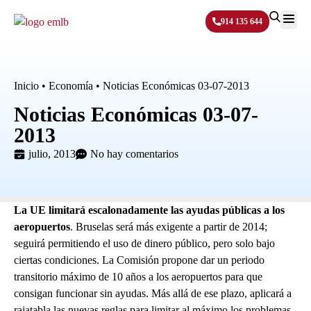
914 135 644
Sobre N
Inicio
•
Economía
•
Noticias Económicas 03-07-2013
Noticias Económicas 03-07-
2013
julio, 2013
No hay comentarios
La UE limitará escalonadamente las ayudas públicas a los
aeropuertos
. Bruselas será más exigente a partir de 2014;
seguirá permitiendo el uso de dinero público, pero solo bajo
ciertas condiciones. La Comisión propone dar un periodo
transitorio máximo de 10 años a los aeropuertos para que
consigan funcionar sin ayudas. Más allá de ese plazo, aplicará a
rajatabla las nuevas reglas para limitar al máximo los problemas