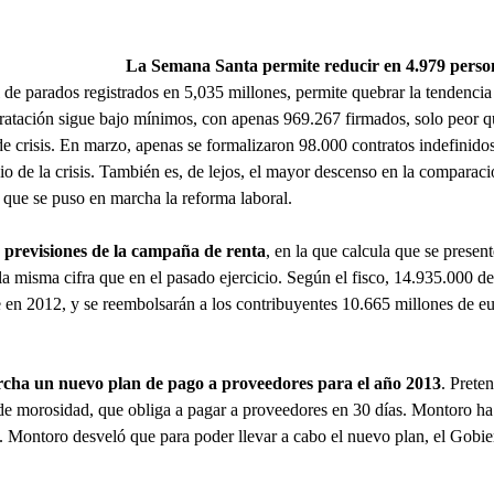
La Semana Santa permite reducir en 4.979 person
l de parados registrados en 5,035 millones, permite quebrar la tendencia
ratación sigue bajo mínimos, con apenas 969.267 firmados, solo peor qu
e crisis. En marzo, apenas se formalizaron 98.000 contratos indefinidos
icio de la crisis. También es, de lejos, el mayor descenso en la compar
que se puso en marcha la reforma laboral.
 previsiones de la campaña de renta
, en la que calcula que se prese
la misma cifra que en el pasado ejercicio. Según el fisco, 14.935.000 de
en 2012, y se reembolsarán a los contribuyentes 10.665 millones de e
cha un nuevo plan de pago a proveedores para el año 2013
. Prete
 de morosidad, que obliga a pagar a proveedores en 30 días. Montoro ha
an. Montoro desveló que para poder llevar a cabo el nuevo plan, el Gobie