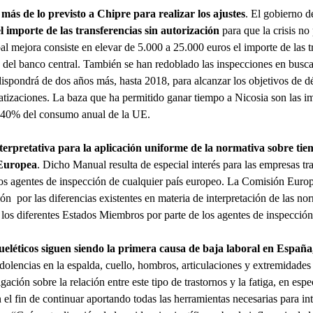
más de lo previsto a Chipre para realizar los ajustes
. El gobierno 
el importe de las transferencias sin autorización
para que la crisis no
al mejora consiste en elevar de 5.000 a 25.000 euros el importe de las t
 del banco central. También se han redoblado las inspecciones en busca
dispondrá de dos años más, hasta 2018, para alcanzar los objetivos de dé
tizaciones. La baza que ha permitido ganar tiempo a Nicosia son las im
el 40% del consumo anual de la UE.
erpretativa para la aplicación uniforme de la normativa sobre ti
 Europea
. Dicho Manual resulta de especial interés para las empresas tra
 los agentes de inspección de cualquier país europeo. La Comisión Eur
n por las diferencias existentes en materia de interpretación de las no
los diferentes Estados Miembros por parte de los agentes de inspección
eléticos siguen siendo la primera causa de baja laboral en España
dolencias en la espalda, cuello, hombros, articulaciones y extremidades
igación sobre la relación entre este tipo de trastornos y la fatiga, en es
el fin de continuar aportando todas las herramientas necesarias para inte