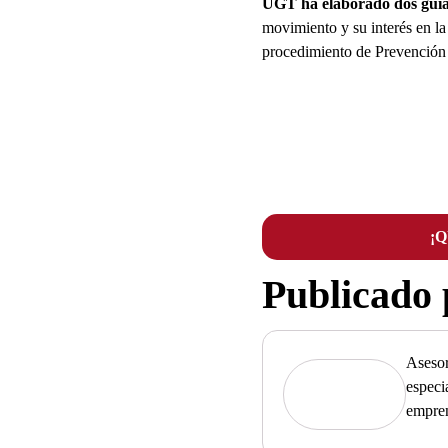
UGT ha elaborado dos guí
movimiento y su interés en l
procedimiento de Prevención
¡
Publicado
Asesor
especi
empre