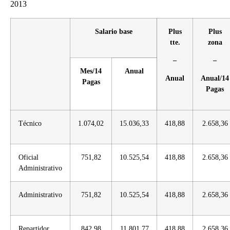
2013
Salario base
Plus
Plus
tte.
zona
–
–
Mes/14
Anual
Anual
Anual/14
Pagas
Pagas
Técnico
1.074,02
15.036,33
418,88
2.658,36
Oficial
751,82
10.525,54
418,88
2.658,36
Administrativo
Administrativo
751,82
10.525,54
418,88
2.658,36
Repartidor
842,98
11.801,77
418,88
2.658,36