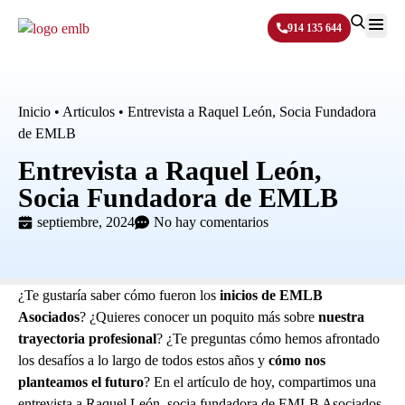
914 135 644
Sobre N
Inicio
•
Articulos
•
Entrevista a Raquel León, Socia Fundadora
de EMLB
Entrevista a Raquel León,
Socia Fundadora de EMLB
septiembre, 2024
No hay comentarios
¿Te gustaría saber cómo fueron los
inicios de EMLB
Asociados
? ¿Quieres conocer un poquito más sobre
nuestra
trayectoria profesional
? ¿Te preguntas cómo hemos afrontado
los desafíos a lo largo de todos estos años y
cómo nos
planteamos el futuro
? En el artículo de hoy, compartimos una
entrevista a Raquel León, socia fundadora de EMLB Asociados,