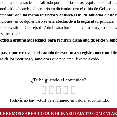
ional a dicha sociedad, faltando por tanto los otros requisitos de habitua
roducido el cambio de criterio en diciembre con el cabio de Gobierno, 
ementar de una forma torticera y abusiva el nº. de afiliados a este
nciones
, en cualquier caso se está
afectando a la seguridad jurídica
.
so de existir un Consejo de Administración o bien varios cargos donde só
es qué hacer.
existen argumentos legales para recurrir dicha alta de oficio y sanci
 pasar por ese trance el cambio de escritura y registro mercantil t
 de los recursos y sanciones
que pudieran llevarse a cabo.
¿Te ha gustado el contenido?
¡Todavía no hay votos! Sé el primero en valorar el contenido.
QUEREMOS SABER LO QUE OPINAS! DEJA TU COMENTAR