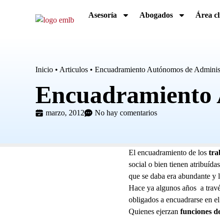
Asesoría
Abogados
Área cl
Inicio
•
Articulos
•
Encuadramiento Autónomos de Adminis
Encuadramiento 
marzo, 2012
No hay comentarios
El encuadramiento de los
tra
social o bien tienen atribuída
que se daba era abundante y l
Hace ya algunos años a través
obligados a encuadrarse en el
Quienes ejerzan
funciones d