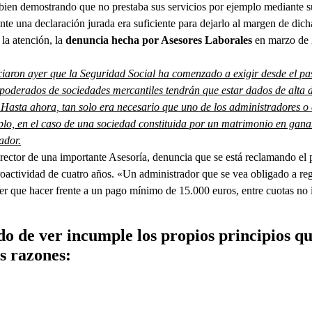
 bien demostrando que no prestaba sus servicios por ejemplo mediante 
te una declaración jurada era suficiente para dejarlo al margen de dich
 la atención, la
denuncia hecha por Asesores Laborales
en marzo de 
ciaron ayer que la Seguridad Social ha comenzado a exigir desde el p
apoderados de sociedades mercantiles tendrán que estar dados de alta 
asta ahora, tan solo era necesario que uno de los administradores o
emplo, en el caso de una sociedad constituida por un matrimonio en gan
ador.
rector de una importante Asesoría, denuncia que se está reclamando el p
oactividad de cuatro años. «Un administrador que se vea obligado a reg
ner que hacer frente a un pago mínimo de 15.000 euros, entre cuotas no 
o de ver incumple los propios principios qu
as razones: