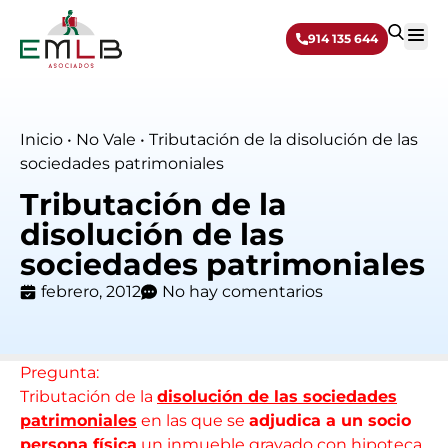
914 135 644
Sobre 
Inicio
•
No Vale
•
Tributación de la disolución de las
sociedades patrimoniales
Tributación de la
disolución de las
sociedades patrimoniales
febrero, 2012
No hay comentarios
Pregunta:
Tributación de la
disolución de las sociedades
patrimoniales
en las que se
adjudica a un socio
persona física
un inmueble gravado con hipoteca