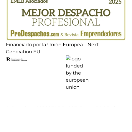
Financiado por la Unión Europea – Next
Generation EU
© Copyright
2026
|
EMLB-GCE Group S.L
| Todos
los derechos reservados
Diseñado con ♡ en
Madrid
por
Ignacio Santiago