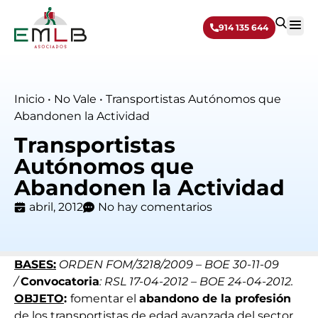
914 135 644
Sobre 
Inicio
•
No Vale
•
Transportistas Autónomos que
Abandonen la Actividad
Transportistas
Autónomos que
Abandonen la Actividad
abril, 2012
No hay comentarios
BASES:
ORDEN FOM/3218/2009 – BOE 30-11-09
/
Convocatoria
: RSL 17-04-2012 – BOE 24-04-2012.
OBJETO
:
fomentar el
abandono de la profesión
de los transportistas de edad avanzada del sector