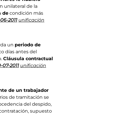
n unilateral de la
a de
condición más
-06-2011
unificación
erda un
periodo de
co días antes del
o.
Cláusula contractual
0-07-2011
unificación
nte de un trabajador
arios de tramitación se
rocedencia del despido,
contratación, supuesto