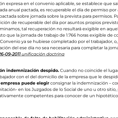
ción expresa en el convenio aplicable, se establece que s
rnada anual pactada, es recuperable el día de permiso po
 pactada sobre jornada sobre la prevista para permisos. P
ición de recuperable del día por asuntos propios previsto
inamos, tal recuperación no resultará exigible en aquel
o que la jornada de trabajo de 1.766 horas exigible de c
Convenio ya se hubiese completado por el trabajador, o,
ción del ese día no sea necesaria para completar la jorn
26-09-2011
unificación doctrina
ón indemnización despido.
Cuando no coincide el luga
abajador con el del domicilio de la empresa que le despi
 empresa puede elegir
consignar la indemnización – co
amitación- en los Juzgados de lo Social de uno u otro siti
ernativamente competentes para conocer de un hipotético