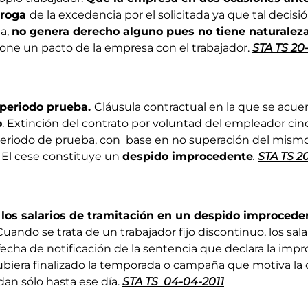
rroga
de la excedencia por el solicitada ya que tal decisió
la,
no genera derecho alguno pues no tiene naturalez
pone un pacto de la empresa con el trabajador.
STA TS 20
 periodo prueba.
Cláusula contractual en la que se acu
o
. Extinción del contrato por voluntad del empleador cin
eriodo de prueba, con base en no superación del mism
. El cese constituye un
despido improcedente
.
STA TS 2
 los salarios de tramitación en un despido improcede
Cuando se trata de un trabajador fijo discontinuo, los sal
echa de notificación de la sentencia que declara la imp
ubiera finalizado la temporada o campaña que motiva la 
an sólo hasta ese día.
STA TS 04-04-2011