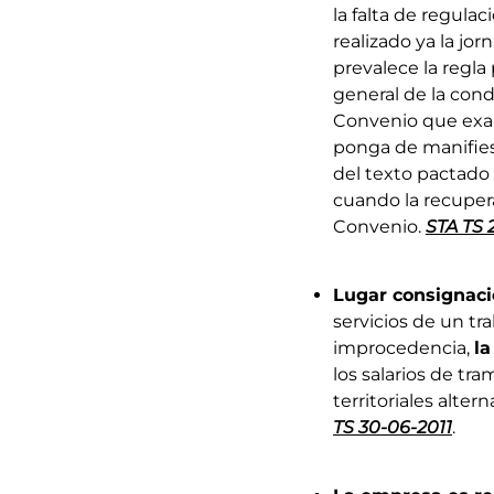
la falta de regula
realizado ya la jo
prevalece la regla
general de la cond
Convenio que exam
ponga de manifiest
del texto pactado 
cuando la recupera
Convenio.
STA TS 
Lugar consignaci
servicios de un tr
improcedencia,
la
los salarios de tr
territoriales alt
TS 30-06-2011
.