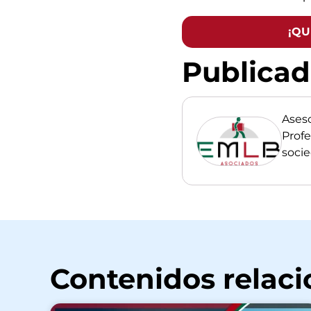
¡QU
Publica
Ases
Profe
soci
Contenidos relac