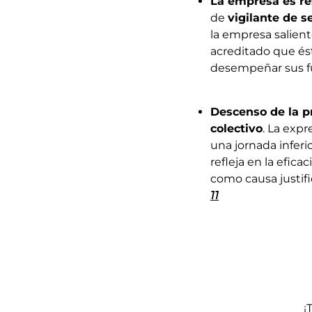
La empresa es re
de
vigilante de s
la empresa salient
acreditado que ést
desempeñar sus fu
Descenso de la pr
colectivo
. La exp
una jornada inferi
refleja en la efic
como causa justifi
11
¡