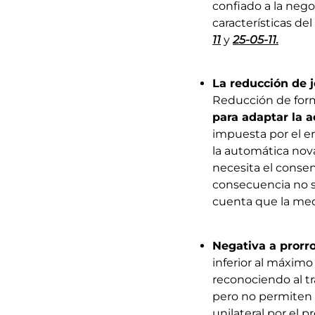
confiado a la nego
características de
11
y
25-05-11.
La reducción de j
Reducción de form
para
adaptar la a
impuesta por el e
la automática nova
necesita el consen
consecuencia no se
cuenta que la med
Negativa a prorr
inferior al máximo
reconociendo al tr
pero no permiten 
unilateral por el p