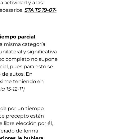
 actividad y a las
necesarios.
STA TS 19-07-
tiempo parcial
.
na misma categoría
ilateral y significativa
mpo completo no supone
ial, pues para esto se
o de autos. En
máxime teniendo en
 15-12-11)
dida por un tiempo
ste precepto están
libre elección por él,
terado de forma
riores le hubiera