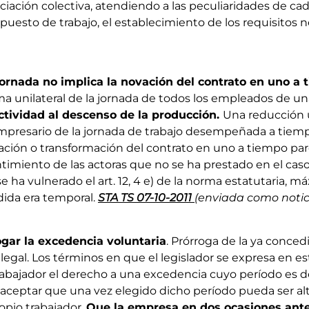
ciación colectiva, atendiendo a las peculiaridades de cada
l puesto de trabajo, el establecimiento de los requisitos 
ornada no implica la novación del contrato en uno a 
a unilateral de la jornada de todos los empleados de u
ctividad al descenso de la producción.
Una reducción un
mpresario de la jornada de trabajo desempeñada a tie
ción o transformación del contrato en uno a tiempo parc
timiento de las actoras que no se ha prestado en el cas
 ha vulnerado el art. 12, 4 e) de la norma estatutaria, 
ida era temporal.
STA TS 07-10-2011
(enviada como noticia
ogar la excedencia voluntaria
. Prórroga de la ya conce
 legal. Los términos en que el legislador se expresa en e
abajador el derecho a una excedencia cuyo período es de 
aceptar que una vez elegido dicho período pueda ser al
ropio trabajador.
Que la empresa en dos ocasiones ante