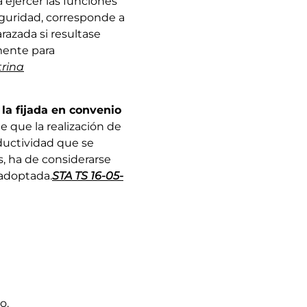
a ejercer las funciones
guridad, corresponde a
razada si resultase
lmente para
trina
 la fijada en convenio
e que la realización de
oductividad que se
s, ha de considerarse
 adoptada.
STA TS 16-05-
o.