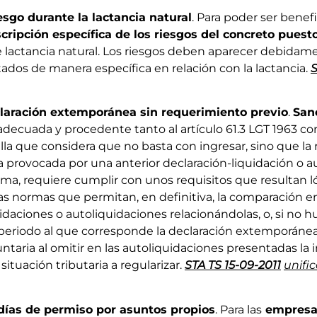
esgo durante la lactancia natural
. Para poder ser benefi
cripción específica de los riesgos del concreto puest
e lactancia natural. Los riesgos deben aparecer debidame
tados de manera específica en relación con la lactancia.
S
laración extemporánea sin requerimiento previo
.
San
adecuada y procedente tanto al artículo 61.3 LGT 1963 co
lla que considera que no basta con ingresar, sino que la 
ia provocada por una anterior declaración-liquidación o a
ma, requiere cumplir con unos requisitos que resultan ló
has normas que permitan, en definitiva, la comparación 
idaciones o autoliquidaciones relacionándolas, o, si no hu
 periodo al que corresponde la declaración extemporánea. 
untaria al omitir en las autoliquidaciones presentadas la
ituación tributaria a regularizar.
STA TS 15-09-2011
unifi
días de permiso por asuntos propios
. Para las
empresas