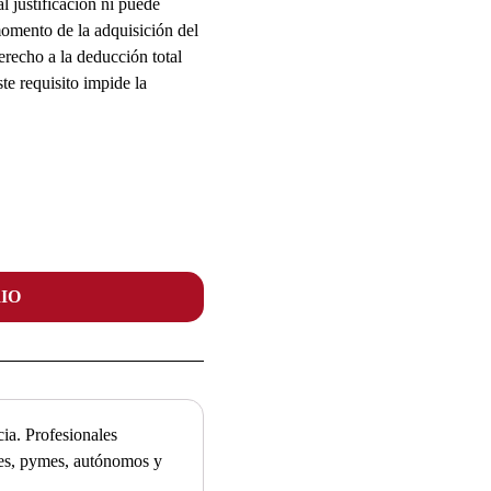
l justificación ni puede
 momento de la adquisición del
erecho a la deducción total
te requisito impide la
IO
ia. Profesionales
ades, pymes, autónomos y