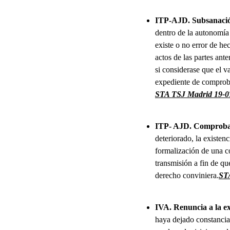
ITP-AJD.
Subsanació
dentro de la autonomía 
existe o no error de he
actos de las partes ante
si considerase que el v
expediente de comprobac
STA TSJ Madrid 19-0
ITP- AJD.
Comprobaci
deteriorado, la existen
formalización de una c
transmisión a fin de qu
derecho conviniera.
ST
IVA.
Renuncia a la e
haya dejado constancia 