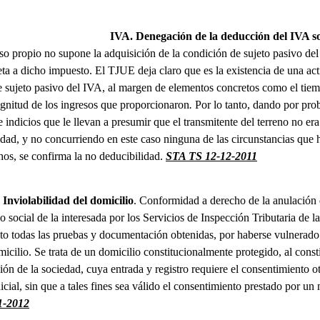
IVA.
Denegación de la deducción del IVA s
o propio no supone la adquisición de la condición de sujeto pasivo del 
eta a dicho impuesto. El TJUE deja claro que es la existencia de una a
 de sujeto pasivo del IVA, al margen de elementos concretos como el tie
agnitud de los ingresos que proporcionaron
.
Por lo tanto, dando por pro
e indicios que le llevan a presumir que el transmitente del terreno no er
idad, y no concurriendo en este caso ninguna de las circunstancias que h
chos, se confirma la no deducibilidad.
STA TS 12-12-2011
Inviolabilidad del domicilio
. Conformidad a derecho de la anulación d
io social de la interesada por los Servicios de Inspección Tributaria de
cto todas las pruebas y documentación obtenidas, por haberse vulnerado
micilio. Se trata de un domicilio constitucionalmente protegido, al const
ión de la sociedad, cuya entrada y registro requiere el consentimiento o
icial, sin que a tales fines sea válido el consentimiento prestado por un 
1-2012