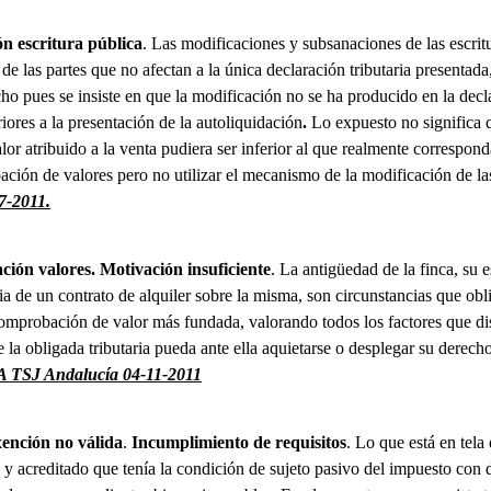
n escritura pública
. Las modificaciones y subsanaciones de las escritu
de las partes que no afectan a la única declaración tributaria presentada,
cho pues se insiste en que la modificación no se ha producido en la decla
riores a la presentación de la autoliquidación
.
Lo expuesto no significa
alor atribuido a la venta pudiera ser inferior al que realmente correspond
ión de valores pero no utilizar el mecanismo de la modificación de las
7-2011.
ón valores. Motivación insuficiente
. La antigüedad de la finca, su 
cia de un contrato de alquiler sobre la misma, son circunstancias que obl
omprobación de valor más fundada, valorando todos los factores que dis
e la obligada tributaria pueda ante ella aquietarse o desplegar su derecho
A TSJ Andalucía 04-11-2011
xención no válida
.
Incumplimiento de requisitos
. Lo que está en tela
y acreditado que tenía la condición de sujeto pasivo del impuesto con 