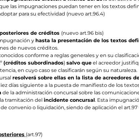
jo que las impugnaciones puedan tener en los textos defin
optar para su efectividad (nuevo art.96.4)
osteriores de créditos
(nuevo art.96 bis)
 impugnación y
hasta la presentación de los textos defi
nes de nuevos créditos.
conocidos conforme a reglas generales y en su clasificació
.º
(créditos subordinados
)
salvo que
el acreedor justifi
stencia, en cuyo caso se clasificarán según su naturaleza.
ursal
resolverá sobre ellas en la lista de acreedores de
iez días siguiente a la puesta de manifiesto de los texto
n
de la administración concursal sobre las comunicacione
 la tramitación del
incidente concursal
. Esta impugnació
de convenio o liquidación, siendo de aplicación el art.97 
osteriores
(art.97)