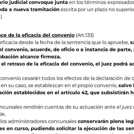
rio judicial
convoque junta
en los términos expresados
eda a nueva tramitación
escrita por un plazo no superior
)
e de la eficacia del convenio
(Art.133)
á eficacia desde la fecha de la sentencia que lo apruebe,
s
l convenio, acuerde, de oficio o a instancia de parte, 
robación alcance firmeza.
el retraso de la eficacia del convenio, el juez podrá a
l convenio cesarán todos los efectos de la declaración d
, en su caso, se establezcan en el propio convenio,
salvo 
ción establecidos en el artículo 42, que subsistirán h
ncursales rendirán cuentas de su actuación ante el juez 
le.
, los administradores concursales
conservarán plena leg
es en curso, pudiendo solicitar la ejecución de las s