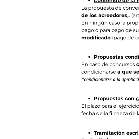
Contenido de la
La propuesta de conven
de los acreedores
,.. (a
En ningún caso la propu
pago o para pago de su
modificado
(pago de cr
Propuestas cond
En caso de concursos
condicionarse
a que s
“condicionarse a la aprobació
Propuestas con
c
El plazo para el ejercic
fecha de la firmeza de l
Tramitación escri