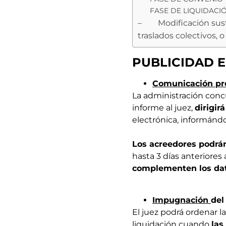
FASE DE LIQUIDACI
– Modificación sustan
traslados colectivos, o
PUBLICIDAD 
Comunicación pr
La administración concu
informe al juez,
dirigir
electrónica, informánd
Los acreedores podrán
hasta 3 días anteriores 
complementen los da
Impugnación
del
El juez podrá ordenar la
liquidación cuando
las