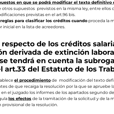
uestos en que se podrá modificar el texto definitivo 
otros supuestos previstos en la misma ley, entre ellos 
ficaciones previstas en el art.96 bis.
s
reglas para clasificar los créditos
cuando
proceda la m
 inicial en la lista de acreedores.
, respecto de los
créditos salari
ón
derivada de extinción labora
se tendrá en cuenta la subrog
l art.33 del Estatuto de los Tra
tablece
el procedimiento
de modificación del texto defin
ntes de que recaiga la resolución por la que se apruebe 
en el juzgado los informes de los apartados segundo del a
gula
los efectos
de la tramitación de la solicitud y de la 
provisional de la resolución.