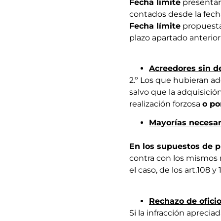
Fecha límite
presentar
contados desde la fecha 
Fecha límite
propuestas
plazo apartado anterior (
Acreedores sin d
2.º Los que hubieran ad
salvo que la adquisició
realización forzosa
o po
Mayorías necesar
En los supuestos de p
contra con los mismos r
el caso, de los art.108 y 1
Rechazo de ofici
Si la infracción aprecia