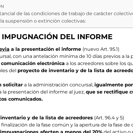
ÓN
cial de las condiciones de trabajo de carácter colectivo
 la suspensión o extinción colectivas:
E IMPUGNACIÓN DEL INFORME
evia
a la presentación el informe
(nuevo Art. 95.1)
rsal, con una antelación mínima de 10 días previos a la 
á comunicación electrónica
a los acreedores sobre los q
oles del
proyecto de inventario y de la lista de acreed
 solicitar
a la administración concursal,
igualmente por
a la presentación del informe al juez,
que se rectifique c
tos comunicados.
 inventario y de la lista de acreedores
(Art. 96.4 y 5)
 finalización de la fase común y la apertura de la fase de
 impugnaciones afecten a menos del 20%
del activo o 