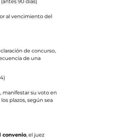
(antes 90 días)
ior al vencimiento del
eclaración de concurso,
nsecuencia de una
24)
, manifestar su voto en
 los plazos, según sea
el convenio
, el juez