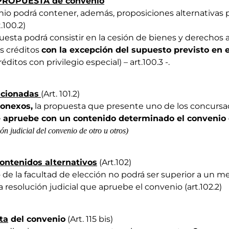
 PROPUESTA de convenio
io podrá contener, además, proposiciones alternativas 
rt.100.2)
esta podrá consistir en la cesión de bienes y derechos 
s créditos
con la excepción del supuesto previsto en e
éditos con privilegio especial) – art.100.3 -.
icionadas
(Art. 101.2)
conexos,
la propuesta que presente uno de los concursa
e apruebe con un contenido determinado el convenio 
n judicial del convenio de otro u otros)
ontenidos alternativos
(Art.102)
io de la facultad de elección no podrá ser superior a un m
a resolución judicial que apruebe el convenio (art.102.2)
ta
del convenio
(Art. 115 bis)