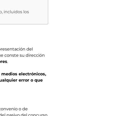
, incluidos los
presentación del
ue conste su dirección
ores
.
 medios electrónicos,
ualquier error o que
 convenio o de
del pasivo del concurso,