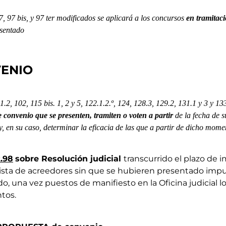
97, 97 bis, y 97 ter modificados se aplicará a los concursos
en tramitac
esentado
VENIO
1.2, 102, 115 bis. 1, 2 y 5, 122.1.2.º, 124, 128.3, 129.2, 131.1 y 3 y 1
e convenio
que se presenten, tramiten o voten a partir
de la fecha de s
y, en su caso, determinar la eficacia de las que a partir de dicho mom
t.98
sobre Resolución judicial
transcurrido el plazo de
a lista de acreedores sin que se hubieren presentado imp
, una vez puestos de manifiesto en la Oficina judicial lo
tos.