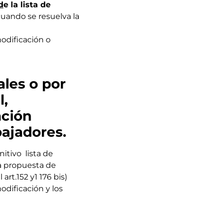
d
e la lista de
cuando se resuelva la
odificación o
ales o por
l,
ación
bajadores.
itivo lista de
la propuesta de
rt.152 y1 176 bis)
modificación y los