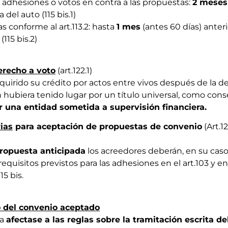
 adhesiones o votos en contra a las propuestas:
2 meses
del auto (115 bis.1)
 conforme al art.113.2: hasta
1 mes
(antes 60 días) anter
115 bis.2)
erecho a voto
(art.122.1)
quirido su crédito por actos entre vivos después de la d
n hubiera tenido lugar por un título universal, como co
r una entidad sometida a supervisión financiera
.
ias
para aceptación de propuestas de convenio
(Art.1
ropuesta anticipada
los acreedores deberán, en su caso
equisitos previstos para las adhesiones en el art.103 y en
15 bis.
o del convenio aceptado
da
afectase a las reglas sobre la tramitación escrita d