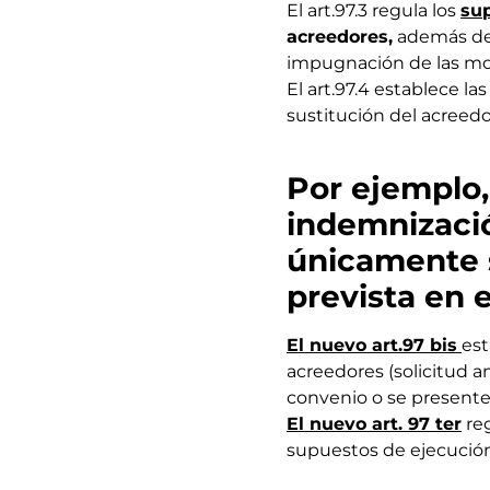
El art.97.3 regula los
sup
acreedores,
además de 
impugnación de las modi
El art.97.4 establece la
sustitución del acreedor
Por ejemplo
indemnizaci
únicamente 
prevista en e
El nuevo art.97 bis
es
acreedores (solicitud a
convenio o se presente 
El nuevo art. 97 ter
re
supuestos de ejecución 