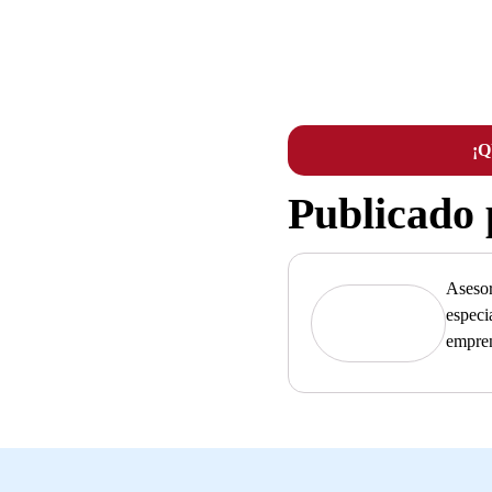
¡
Publicado
Asesor
especi
empre