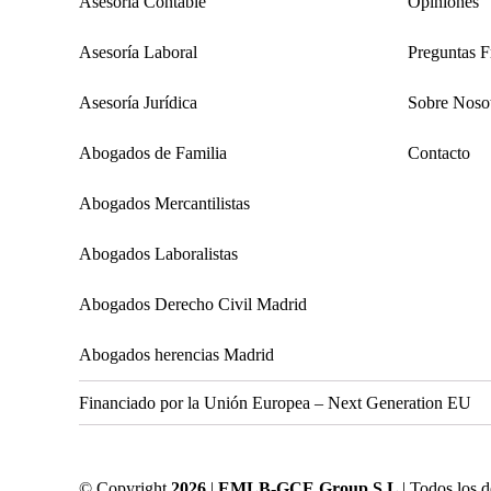
Asesoría Contable
Opiniones
Asesoría Laboral
Preguntas F
Asesoría Jurídica
Sobre Noso
Abogados de Familia
Contacto
Abogados Mercantilistas
Abogados Laboralistas
Abogados Derecho Civil Madrid
Abogados herencias Madrid
Financiado por la Unión Europea – Next Generation EU
© Copyright
2026
|
EMLB-GCE Group S.L
| Todos los 