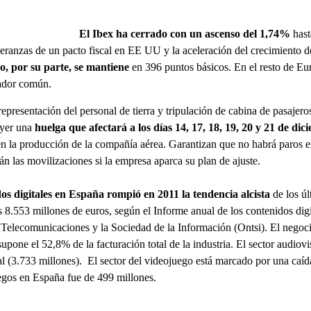
El Ibex ha cerrado con un ascenso del 1,74%
hast
eranzas de un pacto fiscal en EE UU y la aceleración del crecimiento de
o, por su parte, se mantiene
en 396 puntos básicos. En el resto de Eu
ador común.
representación del personal de tierra y tripulación de cabina de pasa
ayer una
huelga que afectará a los días 14, 17, 18, 19, 20 y 21 de dic
en la producción de la compañía aérea. Garantizan que no habrá paros 
án las movilizaciones si la empresa aparca su plan de ajuste.
dos digitales en España rompió en 2011 la tendencia alcista
de los úl
s 8.553 millones de euros, según el Informe anual de los contenidos dig
 Telecomunicaciones y la Sociedad de la Información (Ontsi). El negoc
pone el 52,8% de la facturación total de la industria. El sector audiovi
al (3.733 millones). El sector del videojuego está marcado por una caí
egos en España fue de 499 millones.