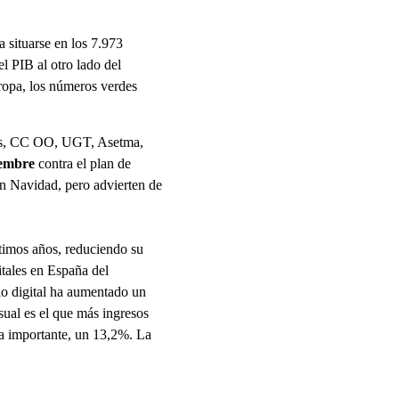
a situarse en los 7.973
l PIB al otro lado del
ropa, los números verdes
jeros, CC OO, UGT, Asetma,
iembre
contra el plan de
en Navidad, pero advierten de
timos años, reduciendo su
itales en España del
io digital ha aumentado un
sual es el que más ingresos
da importante, un 13,2%. La