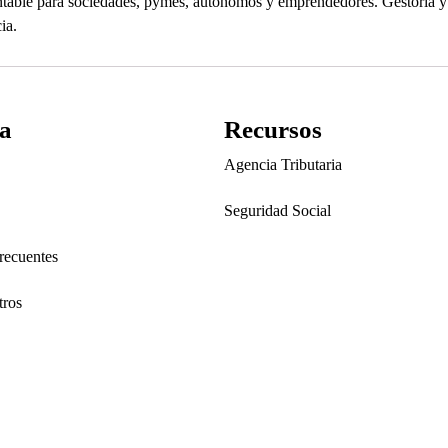
contable para sociedades, pymes, autónomos y emprendedores. Gestoría
ia.
a
Recursos
Agencia Tributaria
Seguridad Social
recuentes
tros