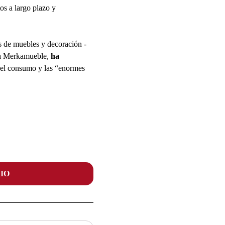
os a largo plazo y
as de muebles y decoración -
rca Merkamueble,
ha
del consumo y las “enormes
IO