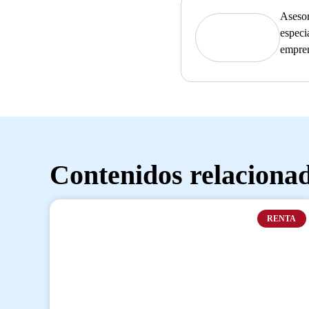
Asesor
especi
empre
Contenidos relaciona
RENTA