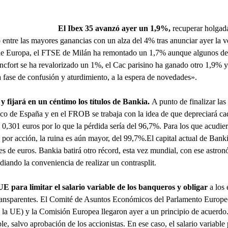
El Ibex 35 avanzó ayer un 1,9%,
recuperar holgad
 entre las mayores ganancias con un alza del 4% tras anunciar ayer la v
o de Europa, el FTSE de Milán ha remontado un 1,7% aunque algunos de
áncfort se ha revalorizado un 1%, el Cac parisino ha ganado otro 1,9%
fase de confusión y aturdimiento, a la espera de novedades».
y fijará en un céntimo los títulos de Bankia.
A punto de finalizar las
o de España y en el FROB se trabaja con la idea de que depreciará ca
 0,301 euros por lo que la pérdida sería del 96,7%. Para los que acudier
s por acción, la ruina es aún mayor, del 99,7%.El capital actual de Bank
es de euros. Bankia batirá otro récord, esta vez mundial, con ese astro
diando la conveniencia de realizar un contrasplit.
UE para limitar el salario variable de los banqueros y obligar
a los 
 transparentes. El Comité de Asuntos Económicos del Parlamento Europ
e la UE) y la Comisión Europea llegaron ayer a un principio de acuerdo
le, salvo aprobación de los accionistas. En ese caso, el salario variable 