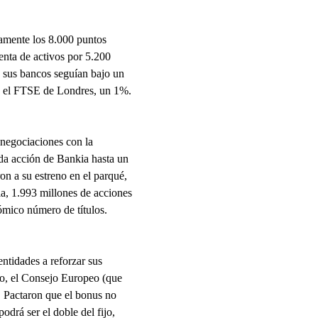
amente los 8.000 puntos
enta de activos por 5.200
 sus bancos seguían bajo un
 y el FTSE de Londres, un 1%.
 negociaciones con la
da acción de Bankia hasta un
on a su estreno en el parqué,
ia, 1.993 millones de acciones
nómico número de títulos.
entidades a reforzar sus
eo, el Consejo Europeo (que
. Pactaron que el bonus no
podrá ser el doble del fijo,