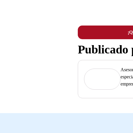
¡
Publicado
Asesor
especi
empre