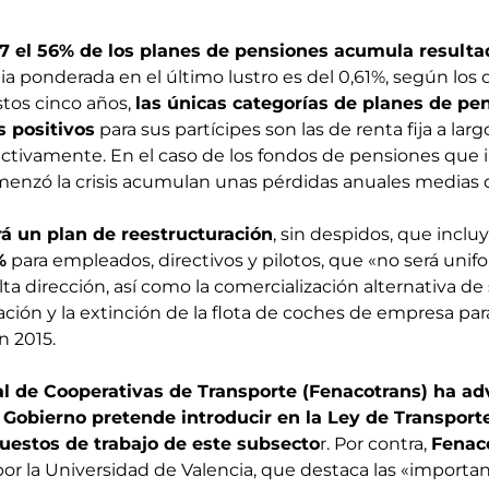
7 el 56% de los planes de pensiones acumula resulta
a ponderada en el último lustro es del 0,61%, según los 
stos cinco años,
las únicas categorías de planes de pe
 positivos
para sus partícipes son las de renta fija a larg
ectivamente. En el caso de los fondos de pensiones que 
menzó la crisis acumulan unas pérdidas anuales medias d
á un plan de reestructuración
, sin despidos, que incl
%
para empleados, directivos y pilotos, que «no será unif
lta dirección, así como la comercialización alternativa de 
ación y la extinción de la flota de coches de empresa para
n 2015.
l de Cooperativas de Transporte (Fenacotrans) ha ad
 Gobierno pretende introducir en la Ley de Transport
puestos de trabajo de este subsecto
r. Por contra,
Fenac
or la Universidad de Valencia, que destaca las «importa