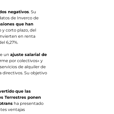
dos negativos
. Su
datos de Inverco de
nsiones que han
o y corto plazo, del
invierten en renta
el 6,27%.
uye un
ajuste salarial de
orme por colectivos» y
servicios de alquiler de
 directivos. Su objetivo
vertido
que las
es Terrestres ponen
otrans
ha presentado
ntes ventajas