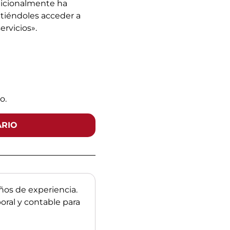
dicionalmente ha
itiéndoles acceder a
rvicios».
o.
ARIO
os de experiencia.
boral y contable para