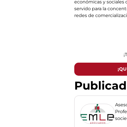
económicas y sociales 
servido para la concen
redes de comercializaci
¡
¡QU
Publica
Ases
Profe
soci