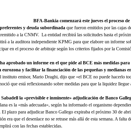
BFA-Bankia comenzará este jueves el proceso de 
s preferentes y deuda subordinada
que fueron emitidos por las cajas d
emitido a la CNMV. La entidad recibirá las solicitudes hasta el próxim
mitirá a la auditora independiente KPMG para que elabore un informe so
icipar en el proceso de arbitraje según los criterios fijados por la Comi
 ha aprobado un informe en el que pide al BCE
más medidas para 
a eurozona y facilitar la financiación de las pequeñas y medianas 
del instituto emisor, Mario Draghi, dijo que «el BCE no puede hacerlo t
ció que está reflexionando sobre medidas para que la liquidez llegue 
abadell la «previsible e inminente» adjudicación de Banco Galle
talana es la «más adecuada», según ha informado el organismo dependien
l plazo para adjudicar Banco Gallego expiraba el próximo 30 de abril,
ción era que el desenlace no se retrase más allá de esta semana. A falta de
plirá con las fechas establecidas.