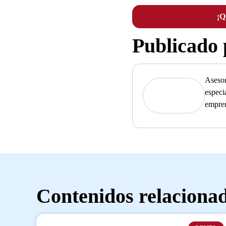
¡
Publicado
Asesor
especi
empre
Contenidos relaciona