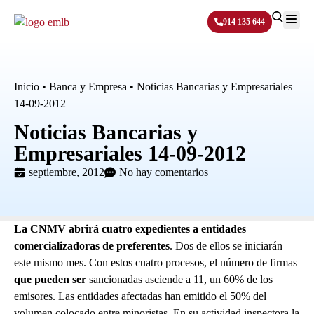
914 135 644
Sobre N
Inicio
•
Banca y Empresa
•
Noticias Bancarias y Empresariales
14-09-2012
Noticias Bancarias y
Empresariales 14-09-2012
septiembre, 2012
No hay comentarios
La CNMV
abrirá cuatro expedientes a entidades
comercializadoras de preferentes
. Dos de ellos se iniciarán
este mismo mes. Con estos cuatro procesos, el número de firmas
que pueden ser
sancionadas asciende a 11, un 60% de los
emisores. Las entidades afectadas han emitido el 50% del
volumen colocado entre minoristas. En su actividad inspectora,la