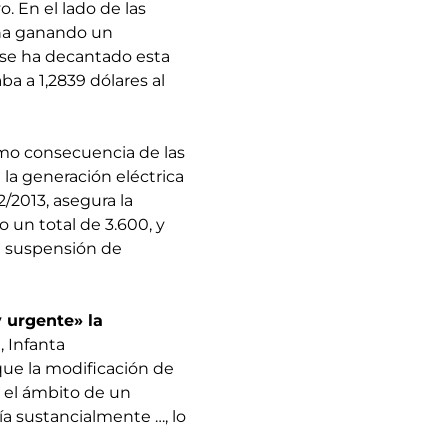
o. En el lado de las
 ha ganando un
l se ha decantado esta
ba a 1,2839 dólares al
o consecuencia de las
la generación eléctrica
 2/2013, asegura la
o un total de 3.600, y
de suspensión de
y urgente» la
a, Infanta
 que la modificación de
e el ámbito de un
ía sustancialmente …, lo