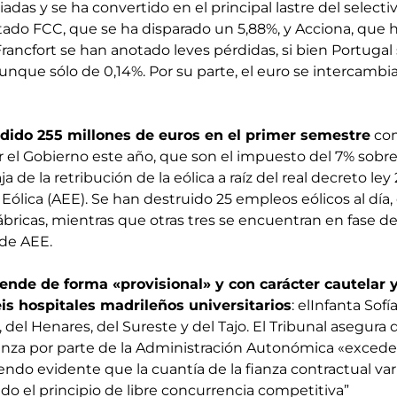
das y se ha convertido en el principal lastre del selectiv
ado FCC, que se ha disparado un 5,88%, y Acciona, que
 Francfort se han anotado leves pérdidas, si bien Portuga
aunque sólo de 0,14%. Por su parte, el euro se intercambia
erdido 255 millones de euros en el primer semestre
com
el Gobierno este año, que son el impuesto del 7% sobre 
ja de la retribución de la eólica a raíz del real decreto ley
Eólica (AEE). Se han destruido 25 empleos eólicos al día, 
ábricas, mientras que otras tres se encuentran en fase 
 de AEE.
ende de forma «provisional» y con carácter cautelar 
eis hospitales madrileños universitarios
: elInfanta Sofí
, del Henares, del Sureste y del Tajo. El Tribunal asegura
fianza por parte de la Administración Autonómica «exced
iendo evidente que la cuantía de la fianza contractual var
do el principio de libre concurrencia competitiva”