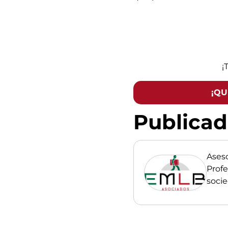
¡
¡QU
Publica
Ases
Profe
soci