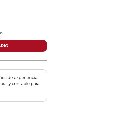
o.
ARIO
os de experiencia.
boral y contable para