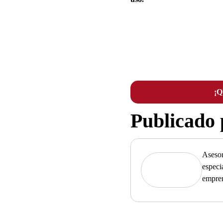
¡
Publicado
Asesor
especi
empre