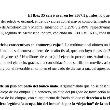
El Ibex 35 cerró ayer en los 8567,1 puntos,
lo que
del selectivo español, entre los valores con el mayor comportamiento a
 de ArcelorMittal y Mapfre, subiendo un 3.25% y 2.49%, respectivamen
7%, seguido de Mediaset e Inditex, cediendo un 1.90% y 1.69%, cada u
cicios consecutivos en «números rojos
”. La multinacional obtuvo un b
 millones de euros) al cierre de su año fiscal, que concluyó el pasado 3
 de yenes (3.516 millones de euros) del ejercicio precedente. Asimism
unto del ejercicio, gracias a la consolidación de su filial de móviles, as
ro y por el favorable entorno en el mercado de divisas a raíz del agresi
.
o de un piso ocupado del banco malo
. Argumentando que no se desahu
salojo de los okupas. En concreto, un auto del juzgado de instrucción 
ivo de los okupas, con el argumento de fondo de que el
derecho a la v
dera legítima la ocupación del inmueble por la “dejación” de la soc