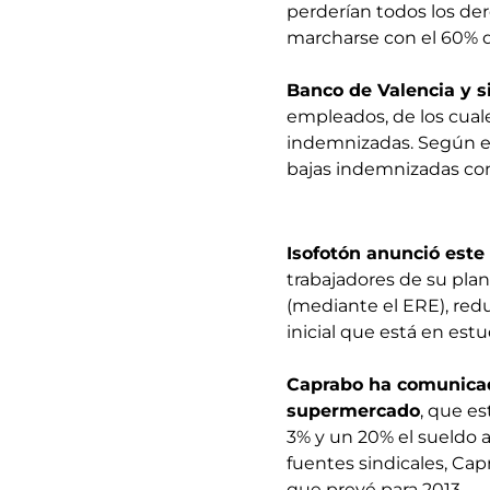
perderían todos los de
marcharse con el 60% de
Banco de Valencia y s
empleados, de los cuales
indemnizadas. Según el
bajas indemnizadas com
Isofotón anunció este
trabajadores de su plan
(mediante el ERE), redu
inicial que está en estu
Caprabo ha comunicad
supermercado
, que es
3% y un 20% el sueldo 
fuentes sindicales, Cap
que prevé para 2013.