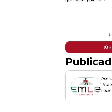
¡
¡QU
Publica
Ases
Profe
soci