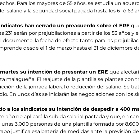
rechos. Para los mayores de 55 años, se estudia un acu
l salario y la seguridad social pagada hasta los 61 ó 63 a
indicatos han cerrado un preacuerdo sobre el ERE
que
 231 serán por prejubilaciones a partir de los 53 años y el
 documento, la fecha de efecto tanto para las prejubila
prende desde el 1 de marzo hasta el 31 de diciembre de
 martes su intención de presentar un ERE
que afectarí
ta malagueña. El reajuste de la plantilla se plantea con 
cción de la jornada laboral o reducción del salario. Se t
dio. En unos días se iniciarán las negociaciones con los s
o a los sindicatos su intención de despedir a 400 m
te año no aplicará la subida salarial pactada y que, en ca
a unas 3.000 personas de una plantilla formada por 8.60
rabo justifica esa batería de medidas ante la previsión de