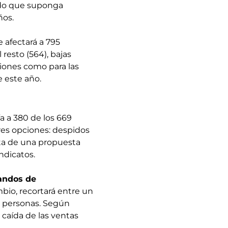
erdo que suponga
ños.
 afectará a 795
 resto (564), bajas
ciones como para las
 este año.
a a 380 de los 669
tres opciones: despidos
rata de una propuesta
indicatos.
andos de
mbio, recortará entre un
0 personas. Según
 caída de las ventas