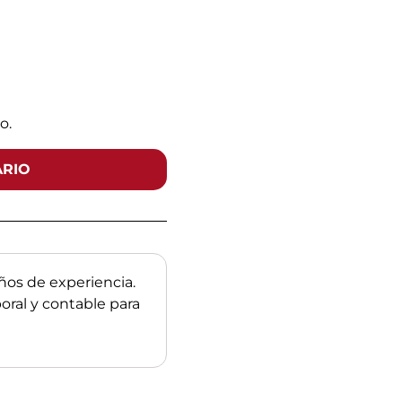
o.
ARIO
os de experiencia.
boral y contable para