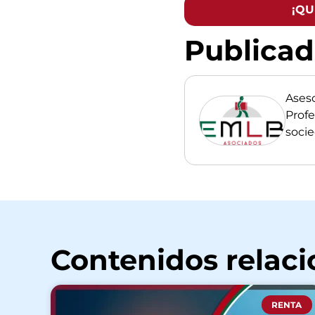
¡QU
Publica
Ases
Profe
soci
Contenidos relac
RENTA