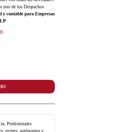
mo uno de los Despachos
ral y contable para
Empresas
SLP
LB
IO
ia. Profesionales
ades, pymes, autónomos y