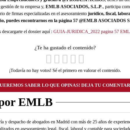
 gestión de tu empresa y,
EMLB ASOCIADOS, S.L.P
., participa co
rio de firmas especializadas en el asesoramiento
jurídico, fiscal, labo
 año, puedes encontrarnos en la página 57 @EMLB ASOCIADOS 
descargarte el dossier aquí :
GUIA-JURIDICA_2022 pagina 57 EM
¿Te ha gustado el contenido?
¡Todavía no hay votos! Sé el primero en valorar el contenido.
QUEREMOS SABER LO QUE OPINAS! DEJA TU COMENTAR
 por EMLB
ía y despacho de abogados en Madrid con más de 25 años de experienc
alizados en asesoramiento legal, fiscal, laboral y contable para socied