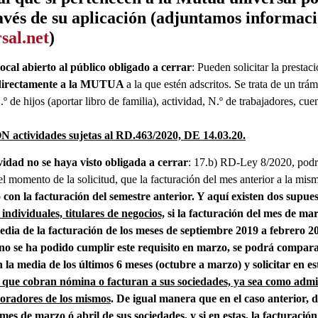
avés de su aplicación (adjuntamos informac
al.net
)
ocal abierto al público obligado a cerrar
: Pueden solicitar la prestac
directamente a la MUTUA
a la que estén adscritos. Se trata de un trám
 de hijos (aportar libro de familia), actividad, N.º de trabajadores, cuen
actividades sujetas al RD.463/2020, DE 14.03.20.
idad no se haya visto obligada a cerrar
: 17.b) RD-Ley 8/2020, podrá
el momento de la solicitud, que la facturación del mes anterior a la mi
on la facturación del semestre anterior. Y aquí existen dos supues
 individuales, titulares de negocios,
si la facturación del mes de mar
dia de la facturación de los meses de septiembre 2019 a febrero 202
i no se ha podido cumplir este requisito en marzo, se podrá comparar
n la media de los últimos 6 meses (octubre a marzo) y solicitar en e
s que cobran nómina o facturan a sus sociedades, ya sea como admin
boradores de los mismos
. De igual manera que en el caso anterior,
mes de marzo ó abril de sus sociedades, y si en estas, la facturació