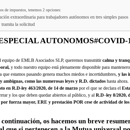
tos de impuestos, tenemos 2 opciones:
tación extraordinaria para trabajadores autónomos en tres simples pasos
tramita la solicitud
ESPECIAL AUTONOMOS#COVID-
 el equipo de EMLB Asociados SLP, queremos transmitir
calma y tranq
poral,
y todo nuestro equipo está plenamente disponible para mantenero
 la que estamos pasando genera muchos miedos e incertidumbres,
y las
y ambiguas, como las numerosas leyes y R.D. dictados
hasta ahora.
esto en R.D-ley 463/2020, de 14 de marzo
por el que se declara el
Est
rrar y los que deben quedar abiertos al público, y al
R.D
–
ley 8/2020,
or fuerza mayor, ERE y prestación POR cese de actividad de los
 a continuación, os hacemos un breve resumen
al que si pertenecen a la Mutua universal p