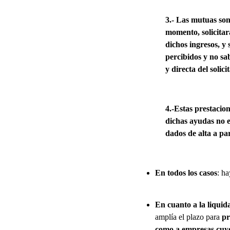
3.-
Las mutuas son
momento, solicitar
dichos ingresos
, y
percibidos y no sa
y directa del solici
4.-Estas prestaci
dichas ayudas no 
dados de alta a pa
En todos los casos
: ha
En cuanto a la liquid
amplía el plazo para
pr
como a empresas cuyo 