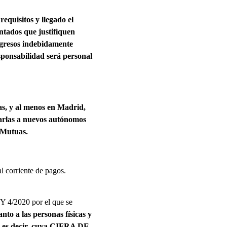
requisitos y llegado el
ntados que justifiquen
 ingresos indebidamente
sponsabilidad será personal
as, y al menos en Madrid,
tarlas a nuevos autónomos
s Mutuas.
l corriente de pagos.
EY 4/2020 por el que se
nto a las personas físicas y
,
es decir, cuya CIFRA DE