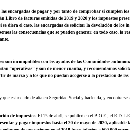
 las encargadas de pagar y por tanto de comprobar
si cumplen los 
án Libro de facturas emitidas de 2019 y 2020 y los impuestos prese
 si se diera el caso, las encargadas de solicitar la devolución de los
bemos las consecuencias que se pueden generar, en todo caso, la re
tante.
ones son incompatibles con las ayudas de las Comunidades autónom
están “operativas” y son de menor cuantía, y recomendamos solici
rtir de marzo y a los que no puedan acogerse a la prestación de la
y que estar dado de alta en Seguridad Social y hacienda, y encontrarse a
ación de impuestos
: El 15 de abril, se publicó en el B.O.E., el R.D. L
esentar y pagar impuestos
hasta el 20 de mayo de 2020, aplicable ta
volumen de operaciones en el 2019 fuese inferior a 600.000 euros