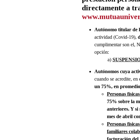
directamente a tr
www.mutuaunivers
Autónomo titular de l
actividad (Covid-19),
cumplimentar son el, N.º
opción:
a)
SUSPENSION 
Autónomos cuya activ
cuando se acredite, en 
un 75%, en promedio c
Personas físicas
75% sobre la me
anteriores. Y s
mes de abril co
Personas física
familiares cola
facturación del 