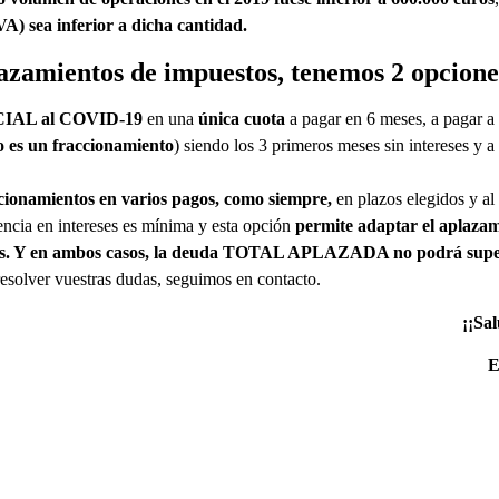
) sea inferior a dicha cantidad.
lazamientos de impuestos,
tenemos
2 opcione
CIAL al COVID-19
en una
única cuota
a pagar en 6 meses, a pagar a p
o es un fraccionamiento
) siendo los 3 primeros meses sin intereses y a
cionamientos en varios pagos, como siempre,
en plazos elegidos y al 
rencia en intereses es mínima y esta opción
permite adaptar el aplazam
s. Y
en ambos casos, la deuda TOTAL APLAZADA no podrá super
solver vuestras dudas, seguimos en contacto.
¡¡Sa
E