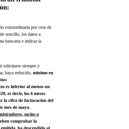
ión:
ión extraordinaria por cese de
ite sencillo, los datos a
ta bancaria e indicar la
 solicitarse siempre y
sma, haya reducido,
mínimo en
tos:
zo es inferior al menos un
0, es decir, los 6 meses
 la cifra de facturación del
ste mes de mayo.
istradores, socios o
 deben comprobar la
n emitida, ha descendido al