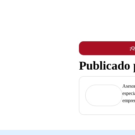
¡
Publicado
Asesor
especi
empre