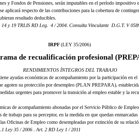
nes y Fondos de Pensiones, serán imputables en el período impositivo 
se aplicará respecto de las contribuciones para la cobertura de contingen
ubieran resultado deducibles.
, 14 y 19 TRLIS RD Leg. 4 / 2004. Consulta Vinculante D.G.T. V 0589
IRPF
(LEY 35/2006)
rama de recualificación profesional (PRE
RENDIMIENTOS ÍNTEGROS DEL TRABAJO
tiene ayudas económicas de acompañamiento por la participación en el 
 que agoten su protección por desempleo (PLAN PREPARA), establecida
medidas urgentes para promover la transición al empleo estable y la recua
icas de acompañamiento abonadas por el Servicio Público de Empleo E
s de trabajo para su perceptor, en la medida en que quedan enmarcadas 
 las Oficinas de Empleo como desempleadas por extinción de su relació
 .1 Ley 35 / 2006 . Art. 2 RD Ley 1 / 2011