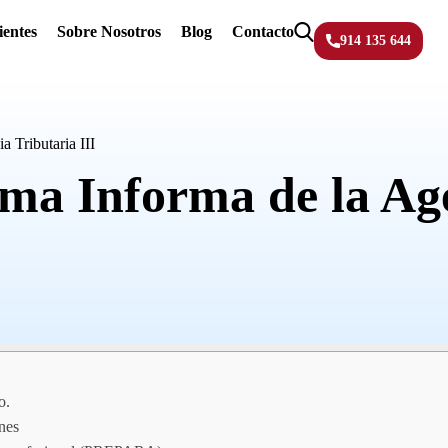
ientes
Sobre Nosotros
Blog
Contacto
914 135 644
 Tributaria III
ma Informa de la Age
o.
nes