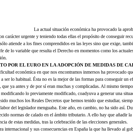
La actual situación económica ha provocado la apr
con carácter urgente y teniendo todas ellas el propósito de conseguir recu
ólo atiende a los fines comprendidos en las leyes sino que exige, tambi
 de lo variable que resulta el Derecho en momentos como los actuales
ión.
ACTO POR EL EURO EN LA ADOPCIÓN DE MEDIDAS DE C
ificultad económica en que nos encontramos inmersos ha provocado que
a ser lo habitual. Ésta no es la mejor de las formas para conseguir un e
l, que ya antes y de por sí eran muchas y complicadas. Al mismo tiempo,
 modificando lo previamente modificado, coadyuva a generar una situac
 sido muchos los Reales Decretos que hemos tenido que estudiar, siempr
a labor del legislador menguaba. Este año, en cambio, no ha sido así. Dur
cido normas de calado en el ámbito tributario. A ello hay que añadir l
cia de estas medidas, tras la celebración de las elecciones generales.
era internacional y sus consecuencias en España la que ha llevado al gob