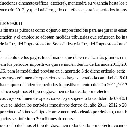
roducciones cinematográficas, etcétera), mantendrá su vigencia hasta los
enero de 2013, y quedará derogado con efectos para los períodos imposit
LEY 9/2011
as finanzas públicas como objetivo imprescindible para asegurar la esta
eración y el empleo se adoptan medidas tributarias que refuercen los ing
de la Ley del Impuesto sobre Sociedades y la Ley del Impuesto sobre e
s
de cálculo de los pagos fraccionados que deben realizar las grandes em
ra los períodos impositivos que se inicien dentro de los años 2011, 20
LIS, para la modalidad prevista en el apartado 3 de dicho artículo, será:
vos cuyo volumen de operaciones no haya superado la cantidad de 6.01
cha en que se inicien los períodos impositivos dentro del año 2011, 20
or cinco séptimos el tipo de gravamen redondeado por defecto.
vos cuyo volumen de operaciones haya superado la cantidad de 6.010.1
n que se inicien los períodos impositivos dentro del año 2011, 2012 o 2
r por cinco séptimos el tipo de gravamen redondeado por defecto, cuand
gocios sea inferior a 20 millones de euros.
ar por ocho décimos el tipo de gravamen redondeado por defecto, cuando