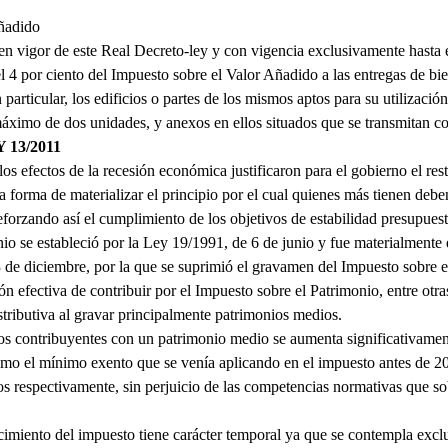
Añadido
en vigor de este Real Decreto-ley y con vigencia exclusivamente hasta 
el 4 por ciento del Impuesto sobre el Valor Añadido a las entregas de bien
particular, los edificios o partes de los mismos aptos para su utilizaci
máximo de dos unidades, y anexos en ellos situados que se transmitan c
13/2011
los efectos de la recesión económica justificaron para el gobierno el re
 forma de materializar el principio por el cual quienes más tienen deb
 reforzando así el cumplimiento de los objetivos de estabilidad presupuest
io se estableció por la Ley 19/1991, de 6 de junio y fue materialmente e
 de diciembre, por la que se suprimió el gravamen del Impuesto sobre e
ón efectiva de contribuir por el Impuesto sobre el Patrimonio, entre otr
tributiva al gravar principalmente patrimonios medios.
os contribuyentes con un patrimonio medio se aumenta significativament
 como el mínimo exento que se venía aplicando en el impuesto antes de 
 respectivamente, sin perjuicio de las competencias normativas que sob
ecimiento del impuesto tiene carácter temporal ya que se contempla excl