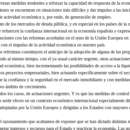
versas medidas tendentes a reforzar la capacidad de respuesta de la econ
enes se encuentran en situaciones más difíciles y dar impulso a las inic
de actividad económica y, por ende, de generación de empleo.
o de los mercados de deuda pública, y en especial en los países de la 
e refuercen la confianza internacional en la economía española y expres
uciones con las reformas acordadas en el seno de la Unión Europea en m
 con el impulso de la actividad económica en nuestro país.
os referimos constituyen el anticipo de la adopción de alguna de las pro
ndo al mismo tiempo, con el ya usual carácter urgente, otras actuacione
dad económica, bien incrementando las posibilidades de acceso a la liqu
s proyectos empresariales, bien actuando específicamente sobre el sect
ar la confianza y la seguridad en el mercado inmobiliario y con medidas
evo ámbito de crecimiento.
dos los casos, de actuaciones urgentes. Y es que las medidas de control
surtir efecto en un contexto económico internacional especialmente difí
 adoptadas por la Unión Europea y dirigidas a los Estados con mayores 
l razonamiento que acabamos de exponer que se han dictado distintas me
 generar ingresos y recursos para el Estado y reactivar la economía. Las 