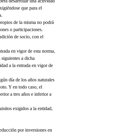
erá desarrollar una actividad
exigiéndose que para el
a.
s propios de la misma no podrá
iones o participaciones.
ndición de socio, con el
ntrada en vigor de esta norma,
 siguientes a dicha
idad a la entrada en vigor de
ngún día de los años naturales
voto. Y en todo caso, el
ior a tres años e inferior a
isitos exigidos a la entidad,
deducción por inversiones en