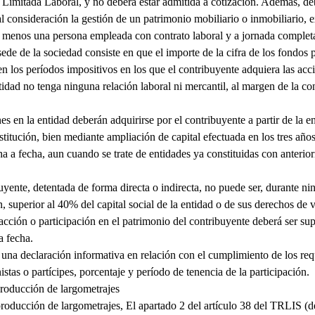
Limitada Laboral, y no deberá estar admitida a cotización. Además, deb
 consideración la gestión de un patrimonio mobiliario o inmobiliario, 
al menos una persona empleada con contrato laboral y a jornada complet
 sede de la sociedad consiste en que el importe de la cifra de los fondo
en los períodos impositivos en los que el contribuyente adquiera las acc
tidad no tenga ninguna relación laboral ni mercantil, al margen de la co
es en la entidad deberán adquirirse por el contribuyente a partir de la e
titución, bien mediante ampliación de capital efectuada en los tres años
a a fecha, aun cuando se trate de entidades ya constituidas con anterior
uyente, detentada de forma directa o indirecta, no puede ser, durante ni
n, superior al 40% del capital social de la entidad o de sus derechos de 
ción o participación en el patrimonio del contribuyente deberá ser super
a fecha.
 una declaración informativa en relación con el cumplimiento de los requ
nistas o partícipes, porcentaje y período de tenencia de la participación.
roducción de largometrajes
producción de largometrajes, El apartado 2 del artículo 38 del TRLIS (