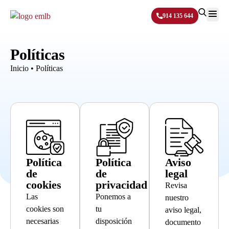
914 135 644
Sobre N
Políticas
Inicio
•
Políticas
Política
Política
Aviso
de
de
legal
cookies
privacidad
Revisa
Las
Ponemos a
nuestro
cookies son
tu
aviso legal,
necesarias
disposición
documento