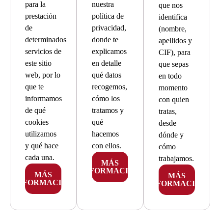
para la
nuestra
que nos
prestación
política de
identifica
de
privacidad,
(nombre,
determinados
donde te
apellidos y
servicios de
explicamos
CIF), para
este sitio
en detalle
que sepas
web, por lo
qué datos
en todo
que te
recogemos,
momento
informamos
cómo los
con quien
de qué
tratamos y
tratas,
cookies
qué
desde
utilizamos
hacemos
dónde y
y qué hace
con ellos.
cómo
cada una.
trabajamos.
MÁS
INFORMACIÓN
MÁS
MÁS
INFORMACIÓN
INFORMACIÓN