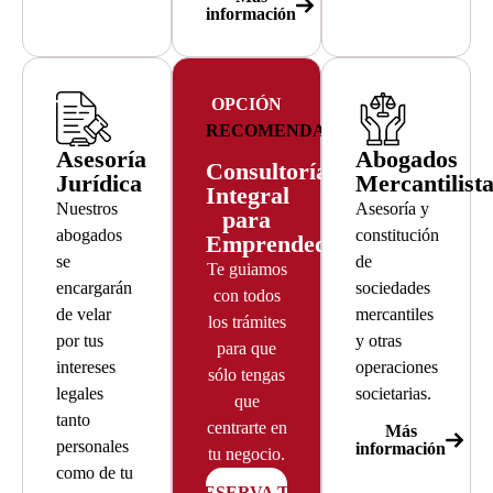
información
OPCIÓN
RECOMENDADA
Asesoría
Abogados
Consultoría
Jurídica
Mercantilist
Integral
Nuestros
Asesoría y
para
abogados
constitución
Emprendedores
se
de
Te guiamos
encargarán
sociedades
con todos
de velar
mercantiles
los trámites
por tus
y otras
para que
intereses
operaciones
sólo tengas
legales
societarias.
que
tanto
centrarte en
Más
personales
información
tu negocio.
como de tu
RESERVA TU