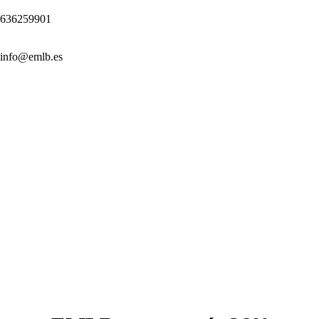
636259901
info@emlb.es