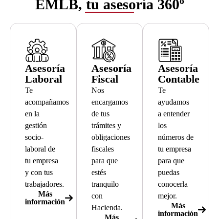
EMLB, tu asesoría 360º
Asesoría
Asesoría
Asesoría
Laboral
Fiscal
Contable
Te
Nos
Te
acompañamos
encargamos
ayudamos
en la
de tus
a entender
gestión
trámites y
los
socio-
obligaciones
números de
laboral de
fiscales
tu empresa
tu empresa
para que
para que
y con tus
estés
puedas
trabajadores.
tranquilo
conocerla
Más
con
mejor.
información
Más
Hacienda.
información
Más