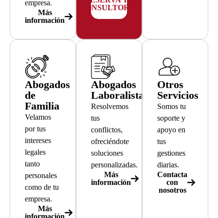
empresa.
CONSULTORÍA
Más
información
Abogados
Abogados
Otros
de
Laboralistas
Servicios
Familia
Resolvemos
Somos tu
Velamos
tus
soporte y
por tus
conflictos,
apoyo en
intereses
ofreciéndote
tus
legales
soluciones
gestiones
tanto
personalizadas.
diarias.
Más
Contacta
personales
información
con
como de tu
nosotros
empresa.
Más
información