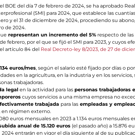
l BOE del día 7 de febrero de 2024, se ha aprobado Rea
interprofesional (SMI) para 2024, que establece las cuantí
enero y el 31 de diciembre de 2024, procediendo su abon
ro de 2024.
que
representan un incremento del 5%
respecto de las 
e febrero, por el que se fijó el SMI para 2023, y cuyos ef
l artículo 84 del
Real Decreto-ley 8/2023, de 27 de dici
1.134 euros/mes
, según el salario esté fijado por días o p
dades en la agricultura, en la industria y en los servicios,
sonas trabajadoras.
da legal
en la actividad para las
personas trabajadoras 
mporeros
cuyos servicios a una misma empresa no exced
fectivamente trabajada
para las
empleadas y emplead
, en régimen externo.
 1.080 euros mensuales en 2023 a 1.134 euros mensuales e
subida anual de 15.120 euros
(el pasado año) a 15.876 eu
 2024 entrarán en vigor el día siguiente al de su publicac