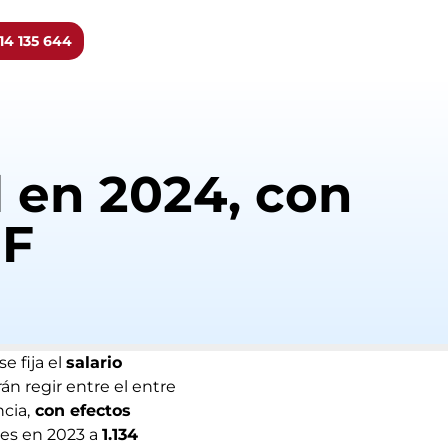
14 135 644
l en 2024, con
PF
e fija el
salario
án regir entre el entre
cia,
con efectos
les en 2023 a
1.134