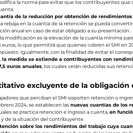
modifica la norma para evitar que los contribuyentes que
uenta.
uantía de la reducción por obtención de rendimientos
 la rebaja en la cuantía de la retención se pueda convert
ración anual en caso de estar obligado a su presentación.
e la modificación es la elevación de la cuantía mínima par
76 euros, lo que permitirá que quienes cobren el SMI en 
puesto. Igualmente, con la finalidad de evitar el corresp
,
la medida se extiende a contribuyentes con rendimi
7,5 euros anuales
, los cuales verán reducidas sus retenc
titativo excluyente de la obligación
bajadores que perciban el SMI soporten retención o ingre
ebrero 2024, se establecen las
nuevas cuantías de los 
cuales se practica retención e ingreso a cuenta,
en funció
y de la situación del contribuyente.
etención sobre los rendimientos del trabajo cuya cuan