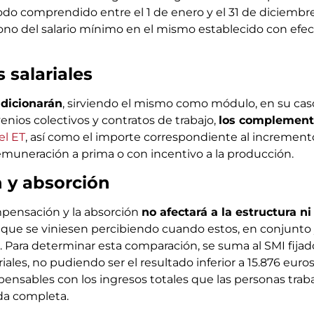
íodo comprendido entre el 1 de enero y el 31 de diciembr
ono del salario mínimo en el mismo establecido con efec
salariales
adicionarán
, sirviendo el mismo como módulo, en su caso
enios colectivos y contratos de trabajo,
los complemento
el ET
, así como el importe correspondiente al increment
remuneración a prima o con incentivo a la producción.
y absorción
mpensación y la absorción
no afectará a la estructura ni
que se viniesen percibiendo cuando estos, en conjunto
. Para determinar esta comparación, se suma al SMI fija
ales, no pudiendo ser el resultado inferior a 15.876 euros
nsables con los ingresos totales que las personas trab
da completa.