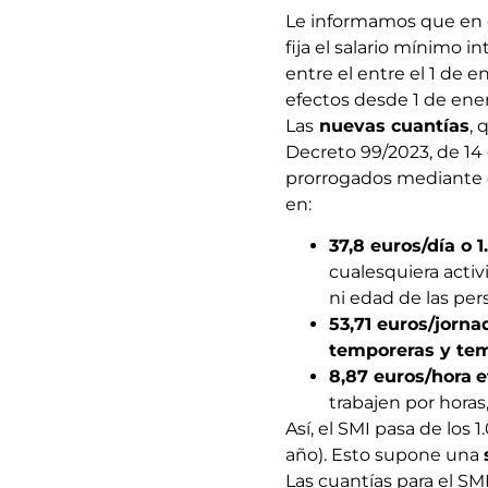
Le informamos que en e
fija el salario mínimo 
entre el entre el 1 de 
efectos desde 1 de ene
Las
nuevas cuantías
, 
Decreto 99/2023, de 14 d
prorrogados mediante e
en:
37,8 euros/día o 
cualesquiera activi
ni edad de las per
53,71 euros/jorna
temporeras y te
8,87 euros/hora
e
trabajen por horas
Así, el SMI pasa de los
año). Esto supone una
Las cuantías para el SMI