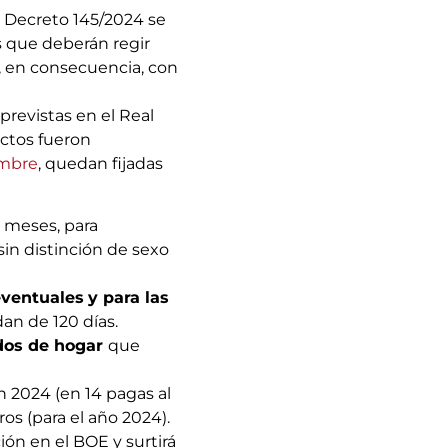
l Decreto 145/2024 se
as que deberán regir
o, en consecuencia, con
previstas en el Real
ectos fueron
embre
, quedan fijadas
or meses, para
 sin distinción de sexo
eventuales
y para las
an de 120 días.
os de hogar
que
n 2024 (en 14 pagas al
ros (para el año 2024).
ión en el BOE y surtirá