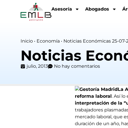
Asesoría
Abogados
Ár
Inicio
•
Economía
•
Noticias Económicas 25-07-
Noticias Econ
julio, 2013
No hay comentarios
La A
reforma laboral
. Así l
interpretación de la “
trabajadores plasmadas
mercado laboral, que e
duración de un año, has