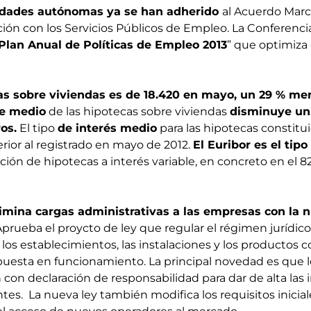
idades autónomas ya se han adherido
al Acuerdo Marc
ión con los Servicios Públicos de Empleo. La Conferencia
Plan Anual de Políticas de Empleo 2013
” que optimiza 
as sobre viviendas es de 18.420 en mayo, un 29 % me
te medio
de las hipotecas sobre viviendas
disminuye un 
os.
El tipo
de interés medio
para las hipotecas constitu
rior al registrado en mayo de 2012.
El Euribor es el tip
ción de hipotecas a interés variable, en concreto en el 8
limina cargas administrativas a las empresas con la
 Aprueba el proycto de ley que regular el régimen jurídico 
 los establecimientos, las instalaciones y los productos c
su puesta en funcionamiento. La principal novedad es que l
n con declaración de responsabilidad para dar de alta las 
tes. La nueva ley también modifica los requisitos inicial