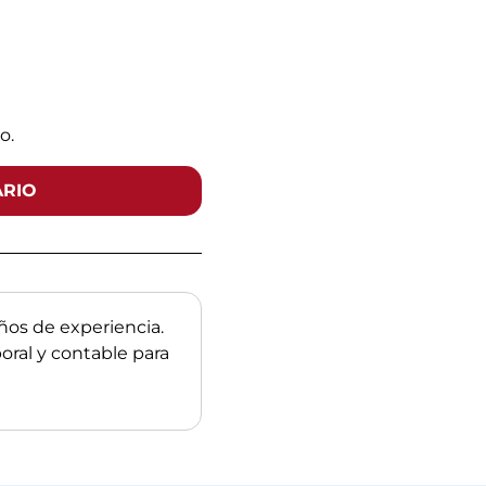
o.
ARIO
os de experiencia.
boral y contable para