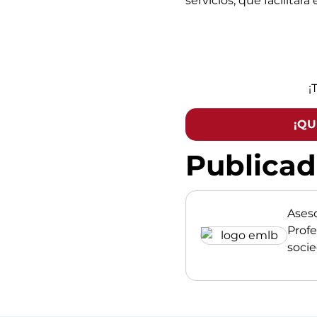
servicios, que facilita
¡
¡QU
Publica
Ases
Profe
soci