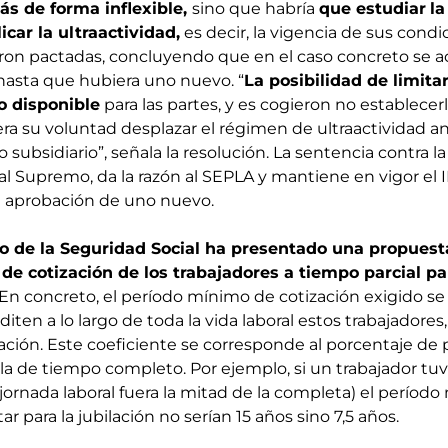
ás de forma inflexible,
sino que habría
que estudiar
l
icar la ultraactividad,
es decir, la vigencia de sus condi
eron pactadas, concluyendo que en el caso concreto se 
asta que hubiera uno nuevo. “
La posibilidad de limitar
o disponible
para las partes, y es cogieron no establecerl
a su voluntad desplazar el régimen de ultraactividad an
ubsidiario”, señala la resolución. La sentencia contra l
al Supremo, da la razón al SEPLA y mantiene en vigor el I
a aprobación de uno nuevo.
do de la Seguridad Social ha presentado
una propuesta
 de cotización de los trabajadores a tiempo parcial pa
 En concreto, el período mínimo de cotización exigido se 
iten a lo largo de toda la vida laboral estos trabajadores,
iación. Este coeficiente se corresponde al porcentaje de p
la de tiempo completo. Por ejemplo, si un trabajador tuv
 jornada laboral fuera la mitad de la completa) el períod
r para la jubilación no serían 15 años sino 7,5 años.