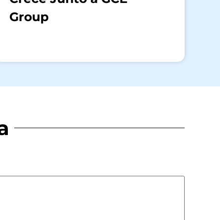
Group
a