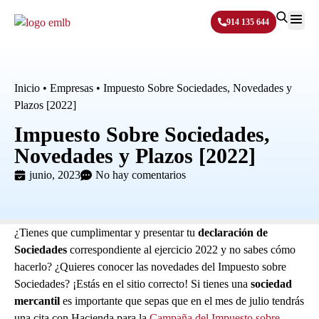
914 135 644
Sobre N
Inicio
•
Empresas
•
Impuesto Sobre Sociedades, Novedades y
Plazos [2022]
Impuesto Sobre Sociedades,
Novedades y Plazos [2022]
junio, 2023
No hay comentarios
¿Tienes que cumplimentar y presentar tu
declaración de
Sociedades
correspondiente al ejercicio 2022 y no sabes cómo
hacerlo? ¿Quieres conocer las novedades del Impuesto sobre
Sociedades? ¡Estás en el sitio correcto! Si tienes una
sociedad
mercantil
es importante que sepas que en el mes de julio tendrás
una cita con Hacienda para la
Campaña del Impuesto sobre