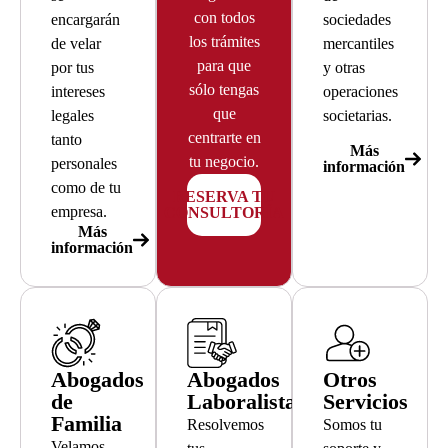
con todos
encargarán
sociedades
los trámites
de velar
mercantiles
para que
por tus
y otras
sólo tengas
intereses
operaciones
que
legales
societarias.
centrarte en
tanto
Más
tu negocio.
personales
información
como de tu
RESERVA TU
empresa.
CONSULTORÍA
Más
información
Abogados
Abogados
Otros
de
Laboralistas
Servicios
Familia
Resolvemos
Somos tu
Velamos