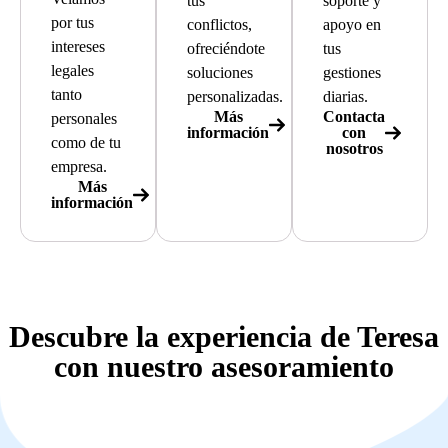
tus
soporte y
por tus
conflictos,
apoyo en
intereses
ofreciéndote
tus
legales
soluciones
gestiones
tanto
personalizadas.
diarias.
Más
Contacta
personales
información
con
como de tu
nosotros
empresa.
Más
información
Descubre la experiencia de Teresa
con nuestro asesoramiento