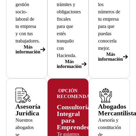
gestión
trámites y
los
socio-
obligaciones
números de
laboral de
fiscales
tu empresa
tu empresa
para que
para que
y con tus
estés
puedas
trabajadores.
tranquilo
conocerla
Más
con
mejor.
información
Más
Hacienda.
información
Más
información
OPCIÓN
RECOMENDADA
Asesoría
Abogados
Consultoría
Jurídica
Mercantilist
Integral
para
Nuestros
Asesoría y
Emprendedores
abogados
constitución
Te guiamos
se
de